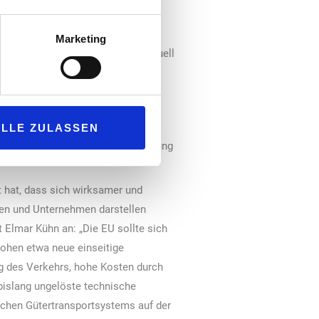
 im gesamten Verkehr bis 2030
Marketing
 ermöglicht. Stattdessen wird aktuell
kt ausschließt,
ergestellt werden.
beschränkt wird, sondern globale
ALLE ZULASSEN
. Der Ausbau und die Intensivierung
t hat, dass sich wirksamer und
oren und Unternehmen darstellen
 Elmar Kühn an: „Die EU sollte sich
rohen etwa neue einseitige
g des Verkehrs, hohe Kosten durch
bislang ungelöste technische
schen Gütertransportsystems auf der