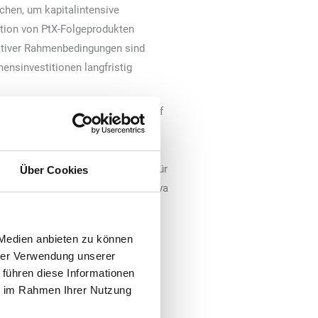
ichen, um kapitalintensive
ktion von PtX-Folgeprodukten
ativer Rahmenbedingungen sind
nsinvestitionen langfristig
erstellung von grünem Wasserstoff
richtet, obwohl die Politik
erwendung im Energie-, Transport-,
latorische und politische Umfeld für
Über Cookies
et der europäische Gesetzgeber etwa
gulatorisch geschrumpft wird.
 Medien anbieten zu können
n sowie wirksamer De-Risking-
hrer Verwendung unserer
sen. Investoren in den
 führen diese Informationen
Nachfrage nach erneuerbaren
ie im Rahmen Ihrer Nutzung