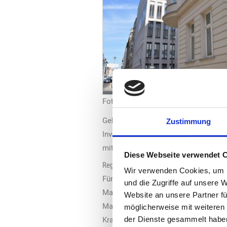
Foto: Uniti
Gebäude- und Industriesektor formuli
Zustimmung
Investoren zu risikobehaftet ist, u
mit einem geplanten pauschalen Verbr
Diese Webseite verwendet 
Regulative Rahmenbedingungen gefordert
Wir verwenden Cookies, um I
Für einen Mengenhochlauf erneuerbar
und die Zugriffe auf unsere 
Maßnahmen, die derzeit nur in erste
Website an unsere Partner fü
Markthochlauf von E-Fuels müssen die
möglicherweise mit weiteren
der Dienste gesammelt habe
Kraftstoffen besteht. Aus „Uniti“-Sich