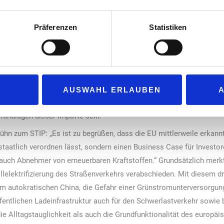
chtlinie (RED III) ambitionierte Quoten für erneuerbare Kraftstoffe
ulierungsrahmen auch über 2030 hinaus fortgeschrieben wird,
Präferenzen
Statistiken
n Einsatz erneuerbarer Kraftstoffe für sämtliche neue Kraftfahrzeuge
erverbot vorangetrieben, das den Straßenverkehr als Kraftstoffmar
der Energiebesteuerung EU-weit gegenüber fossilen Kraftstoffen bess
 STIP die Produktion von Kraftstoffen wie E-Fuels nicht auf die EU 
AUSWAHL ERLAUBEN
 geeigneten Gestehungsstandorten für Grünstrom einbezogen werden
rundlagen dieser Importe sein.
ühn zum STIP: „Es ist zu begrüßen, dass die EU mittlerweile erkann
 staatlich verordnen lässt, sondern einen Business Case für Invest
 auch Abnehmer von erneuerbaren Kraftstoffen.“ Grundsätzlich merkt
llelektrifizierung des Straßenverkehrs verabschieden. Mit diesem d
m autokratischen China, die Gefahr einer Grünstromunterversorgun
fentlichen Ladeinfrastruktur auch für den Schwerlastverkehr sowie 
e Alltagstauglichkeit als auch die Grundfunktionalität des europäi