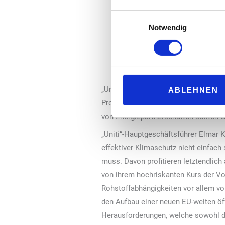
in der Erneuerbare-Energien-Ri
Einwilligungsauswahl
verankert werden und ein Reg
Notwendig
die CO
-Flottenregulierung de
2
sogar ein pauschales Verbrenn
nicht-fossile Kraftstoffe bei 
„Uniti“ plädiert zudem dafür, dass im
ABLEHNEN
Produktionspotentiale an besonders
von Energiepartnerschaften sollten G
„Uniti“-Hauptgeschäftsführer Elmar K
effektiver Klimaschutz nicht einfach
muss. Davon profitieren letztendlich
von ihrem hochriskanten Kurs der Vo
Rohstoffabhängigkeiten vor allem vo
den Aufbau einer neuen EU-weiten öf
Herausforderungen, welche sowohl di