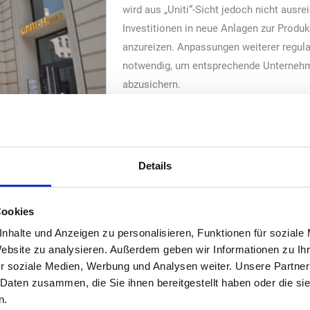
wird aus „Uniti“-Sicht jedoch nicht ausre
Investitionen in neue Anlagen zur Produ
anzureizen. Anpassungen weiterer regul
notwendig, um entsprechende Unternehme
abzusichern.
Bisher werden nur wenige Anlagen zur H
oder Wasserstoffderivaten wie E-Fuels er
wiederholt in Strategien Ziele für ihre V
ert hat. Ein wesentlicher Grund dafür ist, dass das bestehende regu
Details
m entsprechende Investitionen (CapEx-Ausgaben) zu tätigen. So send
ennerverbot das Signal aus, dass der Kraftstoffmarkt zukünftig re
Cookies
nhalte und Anzeigen zu personalisieren, Funktionen für soziale
er Kraftstoffe bedarf es passender regulativer Rahmenbedingunge
Website zu analysieren. Außerdem geben wir Informationen zu I
n Ansätzen existieren, aber schnellstmöglich geschaffen werden müs
r soziale Medien, Werbung und Analysen weiter. Unsere Partner
 Sicherheit haben, dass eine langfristige und nachhaltig stabile 
 Daten zusammen, die Sie ihnen bereitgestellt haben oder die s
n.
t ist dafür insbesondere erforderlich, dass: