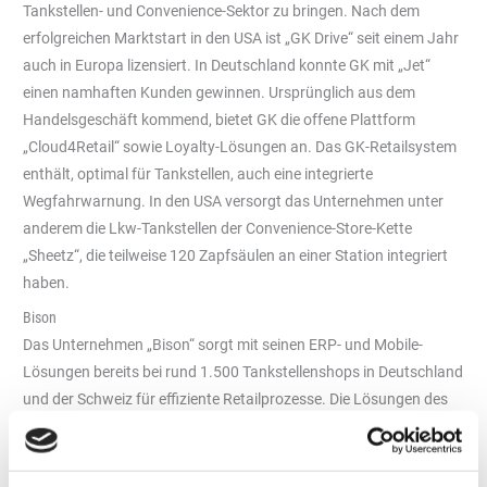
Tankstellen- und Convenience-Sektor zu bringen. Nach dem
erfolgreichen Marktstart in den USA ist „GK Drive“ seit einem Jahr
auch in Europa lizensiert. In Deutschland konnte GK mit „Jet“
einen namhaften Kunden gewinnen. Ursprünglich aus dem
Handelsgeschäft kommend, bietet GK die offene Plattform
„Cloud4Retail“ sowie Loyalty-Lösungen an. Das GK-Retailsystem
enthält, optimal für Tankstellen, auch eine integrierte
Wegfahrwarnung. In den USA versorgt das Unternehmen unter
anderem die Lkw-Tankstellen der Convenience-Store-Kette
„Sheetz“, die teilweise 120 Zapfsäulen an einer Station integriert
haben.
Bison
Das Unternehmen „Bison“ sorgt mit seinen ERP- und Mobile-
Lösungen bereits bei rund 1.500 Tankstellenshops in Deutschland
und der Schweiz für effiziente Retailprozesse. Die Lösungen des
Unternehmens werden bei führenden Tankstellenmarken
eingesetzt und unterstützen Betreiber dabei, ihre Abläufe zu
optimieren – von Bestellungen über Wareneingang bis hin zur