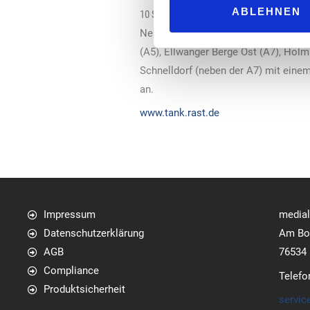
ABLEHNEN
10 Starbucks Coffee Houses im Tank & Ra
Neben Aurach Süd (A3) und Greding O
(A5), Ellwanger Berge Ost (A7), Hol
Schnelldorf (neben der A7) mit eine
an.
www.tank.rast.de
Impressum
media
Datenschutzerklärung
Am Bol
AGB
76534
Compliance
Telefo
Produktsicherheit
servic