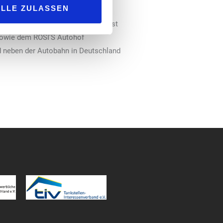
ALLE ZULASSEN
, Medenbach Ost (A3), Bruchsal West
 sowie dem ROSI’S Autohof
d neben der Autobahn in Deutschland