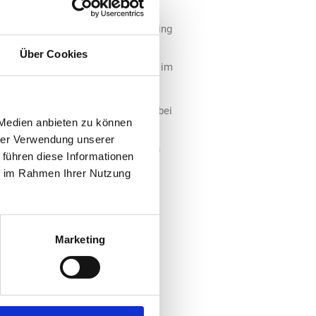
e House in der Raststätte Aurach
 dann auch in der Raststätte Greding
rkenpartnerschaft mit der
Über Cookies
k & Rast jetzt an zehn Standorten im
fee House an.
Raststätte Aurach Süd an der A3 bei
 Medien anbieten zu können
tzbereich mit Terrasse sowie eine
hrer Verwendung unserer
zelemente an den Wänden verleihen
 führen diese Informationen
Terrasse stehen weitere rund 50
ie im Rahmen Ihrer Nutzung
ocolates über Iced Coffees und
Marketing
h im Dezember auch die Gäste der
als Kaffeetheke integriert. Davor
ing an acht Plätzen ihre Pause
ngebot.