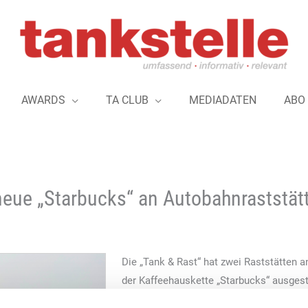
AWARDS
TA CLUB
MEDIADATEN
ABO
neue „Starbucks“ an Autobahnraststät
Die „Tank & Rast“ hat zwei Raststätten a
der Kaffeehauskette „Starbucks“ ausgest
dadurch mehr Auswahl und Vielfalt in d