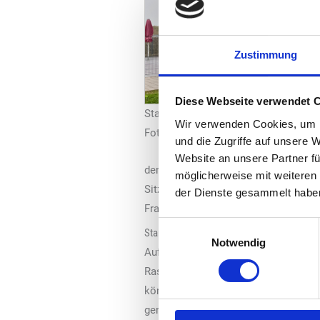
Zustimmung
Diese Webseite verwendet 
Starbucks Aurach Süd: Außenansich
Wir verwenden Cookies, um I
Foto: Tank & Rast
und die Zugriffe auf unsere 
Website an unsere Partner fü
dem Innenbereich mit acht Sitzplätz
möglicherweise mit weiteren
Sitzplätze zur Verfügung. Das Starb
der Dienste gesammelt habe
Frapuccinos bis hin zu herzhaften u
Einwilligungsauswahl
Starbucks Deutschland bald auch in Gredi
Notwendig
Auf erfrischend heiße Kaffee- und T
Rastanlage Greding Ost an der A9 in 
können Gäste entweder im Starbucks
genießen oder weitere rund 50 Sitzm