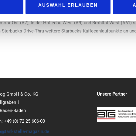
AUSWAHL ERLAUBEN
st Servicenetz
st (A9) bietet Tank & Rast mit den Raststätten Fernthal West (A3)
mmoor Ost (A7), In der Holledau West (A9) und Brohltal West (A61)
m Starbucks Drive-Thru weitere Starbucks Kaffeeanlaufpunkte an un
log GmbH & Co. KG
Unsere Partner
lgraben 1
 Baden-Baden
n: +49 (0) 72 25 606-00
e@tankstelle-magazin.de