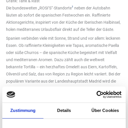
Grafik: Tank & Rast
1
Die bundesweiten „ROSI’S“-Standorte
neben der Autobahn
läuten ab sofort die spanischen Festwochen ein. Raffinierte
Aktionsgerichte, inspiriert von der Küche der Iberischen Halbinsel,
holen mediterranes Urlaubsflair direkt auf die Teller der Gäste.
Spanien verbinden viele mit Sonne, Strand und vor allem: leckeren
Essen. Ob raffinierte Kleinigkeiten wie Tapas, aromatische Paella
oder süße Churros – die spanische Küche begeistert mit Vielfalt
und mediterranen Aromen. Dazu zählt auch die weltweit
bekannte Tortilla – ein herzhaftes Omelett aus Eiern, Kartoffeln,
Olivenöl und Salz, das von Region zu Region leicht variiert. Bei der
populären Variante aus der Landeshauptstadt Madrid wird die
Tortilla zusätzlich mit Zwiebeln verfeinert, während in Katalonien
reichlich Knoblauch nicht fehlen darf.
Allerdings muss man nicht extra auf die iberische Halbinsel reisen,
Zustimmung
Details
Über Cookies
um das leckere spanische Nationalgericht zu genießen. Denn
„Tank & Rast“ holt die Tortilla in einer Pfannen-Variante ab sofort
direkt in die „ROSI’S“-Restaurants. Die Gäste dürfen sich auf eine