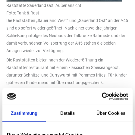
Raststätte Sauerland Ost, Außenansicht.
Foto: Tank & Rast
Die Raststätten „Sauerland West“ und „Sauerland Ost“ an der A45
sind ab sofort wieder geöffnet. Nach einer etwa dreijährigen
Schließung infolge des Neubaus der Talbrücke Rahmede und der
damit verbundenen Vollsperrung der A45 stehen die beiden
Anlagen wieder zur Verfügung.
Die Raststätten bieten nach der Wiedereröffnung ein
Raststättenrestaurant mit einem klassischen Speiseangebot,
darunter Schnitzel und Currywurst mit Pommes frites. Für Kinder
gibt es ein Kindermenü mit Überraschungsgeschenk.
Ergänzt wird das Angebot durch eine „Segafredo“-Kaffeebar mit
Kaffeespezialitäten wie Cappuccino, Espresso oder Latte
Macchiato sowie einer Auswahl an Snacks, belegten Baguettes
Zustimmung
Details
Über Cookies
und Paninis – auch in vegetarischen Varianten – und Backwaren.
Zusätzlich stehen digitale Kaffeestationen von „Dallmayr“ zur
Selbstbedienung bereit.
Diese Webseite verwendet Cookies