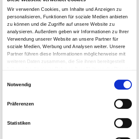
Gasträume mit rund 80 Sitzplätzen
Wir verwenden Cookies, um Inhalte und Anzeigen zu
Die Gasträume verfügen über jeweils rund 80 Sitzplätze. In den
personalisieren, Funktionen für soziale Medien anbieten
Shops sind Snacks, Getränke und Reisebedarf erhältlich.
zu können und die Zugriffe auf unsere Website zu
Babywickelräume, Kinderspielecken und Außenspielplätze stehen
analysieren. Außerdem geben wir Informationen zu Ihrer
ebenfalls zur Verfügung.
Verwendung unserer Website an unsere Partner für
Die Sanitäranlagen von „Sanifair“ sind ebenfalls wieder geöffnet.
soziale Medien, Werbung und Analysen weiter. Unsere
Beide Tankstellen bieten das übliche Kraftstoffangebot sowie
Partner führen diese Informationen möglicherweise mit
weiteren Daten zusammen, die Sie ihnen bereitgestellt
Lademöglichkeiten für Elektrofahrzeuge.
haben oder die sie im Rahmen Ihrer Nutzung der Dienste
gesammelt haben.
Einwilligungsauswahl
Notwendig
Präferenzen
Raststätte Sauerland Ost
Statistiken
Gastraum mit Kinderspielecke
Raststätte Sauerland Ost
Foto: Tank & Rast