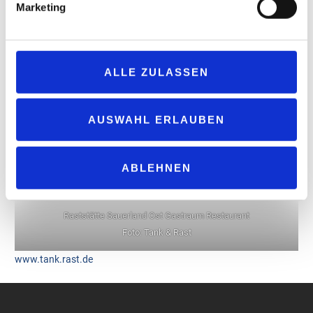
Espressobar und Shop
Marketing
Foto: Tank & Rast
ALLE ZULASSEN
AUSWAHL ERLAUBEN
ABLEHNEN
Raststätte Sauerland Ost Gastraum Restaurant
Foto: Tank & Rast
www.tank.rast.de