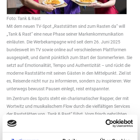
Foto: Tank & Rast
Mit dem neuen TV-Spot „Raststätten sind zum Rasten da“ will
„Tank & Rast“ eine neue Phase seiner Markenkommunikation
einläuten. Die Werbekampagne wird seit dem 26. Juni 2025
bundesweit im TV sowie online auf verschiedenen Plattformen
ausgespielt, und damit pünktlich zum Start der Sommerferien. Sie
setzt auf Emotionalität, Tempo und Authentizität – und rückt die
moderne Raststätte mit seinen Gästen in den Mittelpunkt. Ziel ist
es, Reisende nicht nur zu informieren, sondern zu inspirieren: Wer
unterwegs bewusst Pausen einlegt, reist entspannter.
Im Zentrum des Spots steht ein charismatischer Rapper, der mit
Wortwitz und musikalischem Flow durch die vielfältigen Services
der Raststätten von „Tank & Rast“ führt. Vom frisch gebrühten
Kaffee für Pendler über gesunde Salatbowls für
Gesundheitsbewusste, Pommes frites mit Ketchup für Familien
mit Kindern bis hin zu E-Ladestationen für Elektromobilisten und