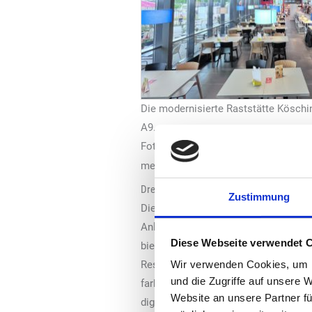
Die modernisierte Raststätte Köschin
A9.
Foto: Tank & Rast
mehr“, erklärt Peter Markus Löw, CEO
Drei Raststätten in Bayern punkten mit fr
Zustimmung
Die Raststätte Köschinger Forst Ost
Anlaufstellen für Reisende in Richt
Diese Webseite verwendet 
bietet nun noch mehr Komfort und Au
Restaurant. Neu gestaltet wurde auc
Wir verwenden Cookies, um I
und die Zugriffe auf unsere 
farblich abgestimmter Möblierung. D
Website an unsere Partner fü
digital bestellen. Ergänzt wird das 