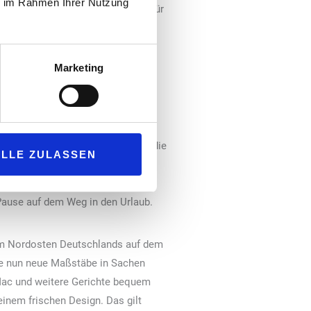
ie im Rahmen Ihrer Nutzung
tzen samt Sonnenschirmen – ideal für
Marketing
ng zwischen München und der
 und für die bevorstehende
en, das das klassische
ltheken, neuem Küchendesign und
sche Espressobar von „Segafredo“, die
ALLE ZULASSEN
Neue Möblierung, durchdachte
d stehen rund 100 Sitzplätze, in
Pause auf dem Weg in den Urlaub.
dem Nordosten Deutschlands auf dem
tte nun neue Maßstäbe in Sachen
 Mac und weitere Gerichte bequem
einem frischen Design. Das gilt