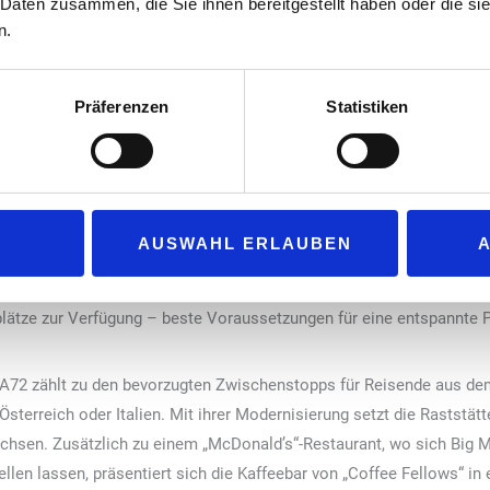
 Daten zusammen, die Sie ihnen bereitgestellt haben oder die s
. Ein weiteres Highlight ist die Außenterrasse mit rund 50 Sitzplä
n.
m Himmel.
ensee-Autobahn A96
Präferenzen
Statistiken
sen Nord und Lechwiesen Süd an der A96 – der wichtigen Verbindu
zwei weitere stark frequentierte Standorte umfassend modernisiert
dürfen sich auch hier jeweils auf ein „McDonald’s“-Restaurant freu
ugestalteten Raststättenrestaurants punkten mit modernen Bestel
len, digitalen Service. Für Kaffee-Fans gibt es jeweils eine italieni
AUSWAHL ERLAUBEN
Snacks bereithalten. Auch die Gasträume wurden rundum erneuert: 
httechnik schaffen eine angenehme Atmosphäre. In Lechwiesen Nor
lätze zur Verfügung – beste Voraussetzungen für eine entspannte 
r A72 zählt zu den bevorzugten Zwischenstopps für Reisende aus 
sterreich oder Italien. Mit ihrer Modernisierung setzt die Raststä
Sachsen. Zusätzlich zu einem „McDonald’s“-Restaurant, wo sich Big
llen lassen, präsentiert sich die Kaffeebar von „Coffee Fellows“ in 