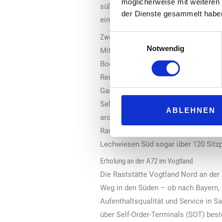
möglicherweise mit weiteren
süße und herzhaften Snack bereithält
der Dienste gesammelt habe
eine erholsame Auszeit unter freie
Zwei attraktive Pausenstopps an der Bod
Einwilligungsauswahl
Notwendig
Mit den beiden Raststätten Lechwie
Bodenseeregion – hat „Tank & Rast“ 
Reisesaison aufgewertet. Burgerfans 
Gastronomieangebot ergänzt. Die ne
Self-Order-Terminals (SOT) für schnel
ABLEHNEN
aromatische Kaffeevariationen und 
Raumgestaltung und moderne LED-Lic
Lechwiesen Süd sogar über 120 Sitzp
Erholung an der A72 im Vogtland
Die Raststätte Vogtland Nord an de
Weg in den Süden – ob nach Bayern, Ö
Aufenthaltsqualität und Service in 
über Self-Order-Terminals (SOT) beste