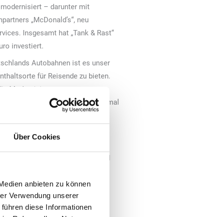
odernisiert – darunter mit
npartners „McDonald’s“, neu
rvices. Insgesamt hat „Tank & Rast“
ro investiert.
utschlands Autobahnen ist es unser
thaltsorte für Reisende zu bieten.
 die Modernisierung unseres
erstreichen diese Zielsetzung einmal
Über Cookies
monaten zu den beliebten
dort umfassend modernisiert – und
 sofort ein „McDonald’s“-
100 Sitzplätze in ansprechender,
 Medien anbieten zu können
hrer Verwendung unserer
etränke jetzt noch komfortabler
 führen diese Informationen
Kaffee- und Teevariationen sowie