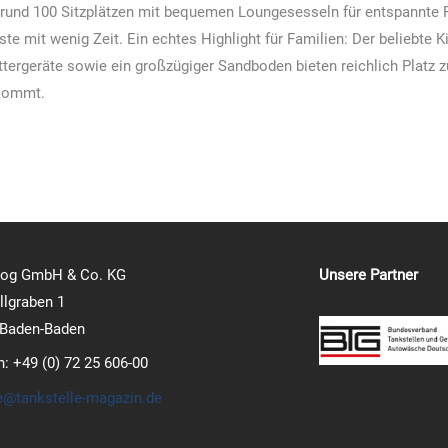
 rund 100 Sitzplätzen mit bequemen Loungesesseln für entspannte 
te mit wenig Zeit. Ein echtes Highlight für Familien: Der beliebte 
ttergeräte sowie ein großzügiger Sandboden bieten reichlich Platz 
nkommt.
log GmbH & Co. KG
Unsere Partner
lgraben 1
 Baden-Baden
n: +49 (0) 72 25 606-00
e@tankstelle-magazin.de