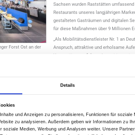
Sachsen wurden Raststätten umfassend m
Restaurants unseres langjährigen Marke
gestalteten Gasträumen und digitalen Se
für diese Maßnahmen über 9 Millionen Eu
„Als Mobilitätsdienstleister Nr. 1 an De
ger Forst Ost an der
Anspruch, attraktive und erholsame Aufen
Unsere jüngst erfolgten Investitionen in
Servicenetzes in Bayern und Sachsen unt
 der „Tank & Rast“-Gruppe.
ischem Look im Innenbereich
Details
 an der A9, nördlich von Ingolstadt, zählt besonders in den Sommer
ung Norden. Pünktlich zum Beginn der Urlaubssaison wurde der Stan
Cookies
swahl. Ein neu errichteter Anbau im modernen Design beherbergt ab
h die klassische Gastronomie. Der großzügige Gastraum bietet rund 
nhalte und Anzeigen zu personalisieren, Funktionen für soziale
Website zu analysieren. Außerdem geben wir Informationen zu I
ank Self-Order-Terminals (SOT) können Reisende ihre Speisen und G
r soziale Medien, Werbung und Analysen weiter. Unsere Partner
Angebot durch die Kaffeebar von „Coffee Fellows“, die verschiedene 