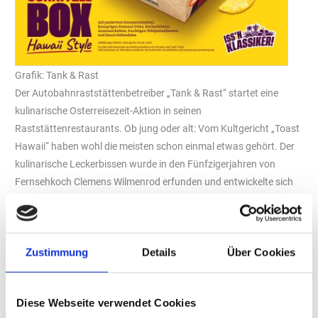
Grafik: Tank & Rast
Der Autobahnraststättenbetreiber „Tank & Rast“ startet eine
kulinarische Osterreisezeit-Aktion in seinen
Raststättenrestaurants. Ob jung oder alt: Vom Kultgericht „Toast
Hawaii“ haben wohl die meisten schon einmal etwas gehört. Der
kulinarische Leckerbissen wurde in den Fünfzigerjahren von
Fernsehkoch Clemens Wilmenrod erfunden und entwickelte sich
in den Folgejahren zu einem beliebten Kultgericht. Grund genug
für einen kulinarischen Auftritt an der Autobahn! Als moderne
Neuinterpretation bringt „Tank & Rast“ den Klassiker als Schnitzel
Zustimmung
Details
Über Cookies
Box Hawaii Style und Baguette Hawaii Style in die
Raststättenrestaurants und Backshops.
Der Toast Hawaii hat in den letzten Jahren eine unerwartete
Diese Webseite verwendet Cookies
Renaissance erlebt – und das in einer Vielfalt, die selbst sein