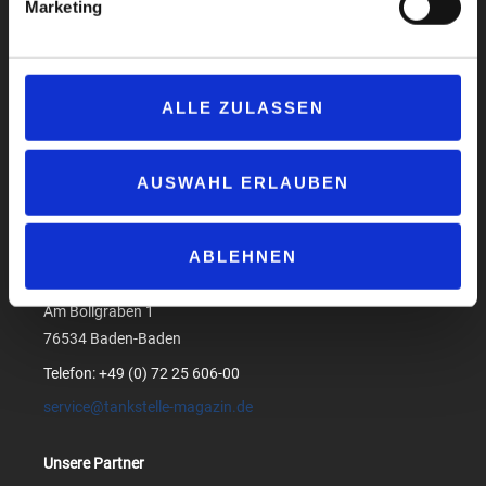
Marketing
Impressum
Datenschutzerklärung
ALLE ZULASSEN
AGB
Compliance
AUSWAHL ERLAUBEN
Produktsicherheit
Suchen
ABLEHNEN
medialog GmbH & Co. KG
Am Bollgraben 1
76534 Baden-Baden
Telefon: +49 (0) 72 25 606-00
service@tankstelle-magazin.de
Unsere Partner