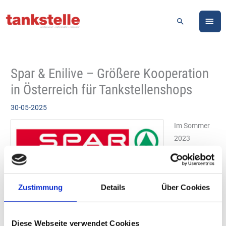
Zum
HA
Inhalt
Suchen
springen
Spar & Enilive – Größere Kooperation
in Österreich für Tankstellenshops
30-05-2025
Im Sommer
2023
entstand an
der „Enilive“-
Logo: Spar
Servicestatio
Zustimmung
Details
Über Cookies
n in der Oberzellergasse 2A in Wien einer der ersten „Despar“-
Tankstellenshops in Österreich. Diese noch frische
Zusammenarbeit zwischen „Spar Österreich“ und „Enilive“ an
Diese Webseite verwendet Cookies