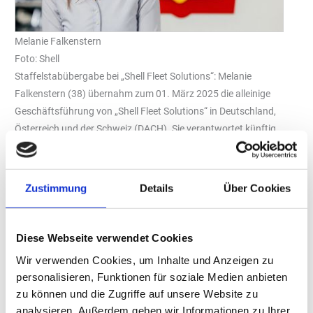
Melanie Falkenstern
Foto: Shell
Staffelstabübergabe bei „Shell Fleet Solutions“: Melanie
Falkenstern (38) übernahm zum 01. März 2025 die alleinige
Geschäftsführung von „Shell Fleet Solutions“ in Deutschland,
Österreich und der Schweiz (DACH). Sie verantwortet künftig
Mobilitätsdienstleistungen rund um die „Shell Card“ für PKW,
Transporter und LKW. Falkenstern folgt auf Sönke Kleymann und
Silke Evers, die sich das Geschäft bislang geteilt hatten.
Zustimmung
Details
Über Cookies
„Unser oberstes Ziel ist es, die betriebliche Effizienz mit der
Dekarbonisierung in Einklang zu bringen“, sagt Falkenstern.
Diese Webseite verwendet Cookies
„Shell Fleet Solutions“ bietet ganzheitliche
Wir verwenden Cookies, um Inhalte und Anzeigen zu
Mobilitätsdienstleistungen für Flottentypen jeder Art und Größe
personalisieren, Funktionen für soziale Medien anbieten
und vereint traditionelle Tankmöglichkeiten mit neuen
zu können und die Zugriffe auf unsere Website zu
Kraftstoffen und einer umfassenden Ladeinfrastruktur. In
analysieren. Außerdem geben wir Informationen zu Ihrer
Deutschland und Österreich gehört „Shell Recharge“ schon heute