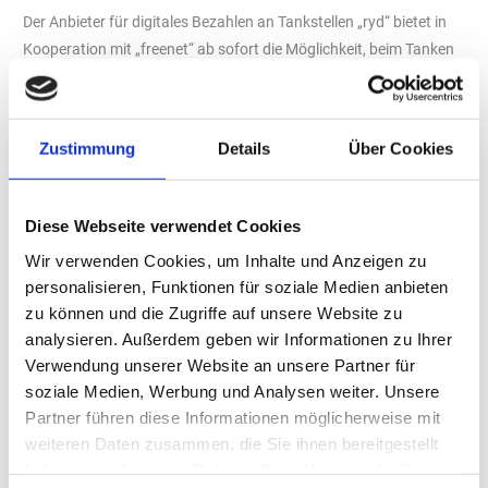
Der Anbieter für digitales Bezahlen an Tankstellen „ryd“ bietet in
Kooperation mit „freenet“ ab sofort die Möglichkeit, beim Tanken
oder beim Laden von E-Autos Geld zu sparen. Gemeinsam bieten
die Unternehmen ihren Kunden einen sicheren Tankrabatt von 8
Cent je Liter oder 8 Cent je Kilowatt – und das bis zu 65 Liter
Zustimmung
Details
Über Cookies
beziehungsweise Kilowatt jeden Monat. Der Rabatt ist mit dem
Tank- und Ladevorteil für 1,99 Euro im Monat zu haben und kann
dann an über 5.000 Tankstellen und 160.000 E-Ladestationen in
Diese Webseite verwendet Cookies
Deutschland direkt mit der „ryd“-App eingelöst werden.
Wir verwenden Cookies, um Inhalte und Anzeigen zu
Zuerst muss der Kunde das Produkt bei „freenet“ für 1,99 Euro im
personalisieren, Funktionen für soziale Medien anbieten
Monat abschließen, dann die „ryd“-App herunterladen und sich
zu können und die Zugriffe auf unsere Website zu
einmalig anmelden. In der App sieht man dann alle teilnehmenden
analysieren. Außerdem geben wir Informationen zu Ihrer
Tankstellen und Ladestationen mit den aktuellen Liter-
Verwendung unserer Website an unsere Partner für
beziehungsweise Kilowatt-Preisen. Zur Auswahl stehen über
soziale Medien, Werbung und Analysen weiter. Unsere
5.000 Partner-Tankstellen in Deutschland wie „Aral“, „Esso“, HEM
Partner führen diese Informationen möglicherweise mit
und viele andere mehr sowie zirka 160.000 E-Ladestationen
weiteren Daten zusammen, die Sie ihnen bereitgestellt
unterschiedlicher Anbieter. Damit ist eine Zapfsäule oder E-
haben oder die sie im Rahmen Ihrer Nutzung der Dienste