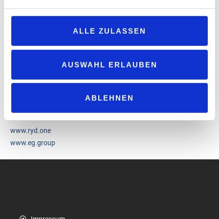
ryd. Für unsere Kunden, aber auch für unsere Partner. Die
Expansion des ryd-Akzeptanznetzes ermöglicht einen noch
einfacheren Zugang zum Bezahlen per App, aus dem Auto oder
ALLE ZULASSEN
über Carsharing-Anbieter.“
Laurent Grobet, Country Manager Benelux bei der EG Group,
AUSWAHL ERLAUBEN
sagt:
„Da die Nutzung digitaler Bezahlmethoden zunimmt, passt
unsere Partnerschaft mit ryd perfekt zur steigenden Nachfrage
nach innovativen Lösungen, die das Tankerlebnis verbessern. Wir
ABLEHNEN
freuen uns darauf, unseren Kunden zukünftig bequeme
Tankvorgänge vom Auto aus anbieten zu können.“
www.ryd.one
www.eg.group
Impressum