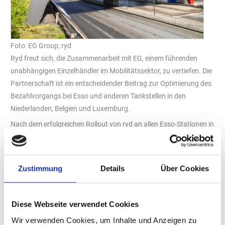
Foto: EG Group; ryd
Ryd freut sich, die Zusammenarbeit mit EG, einem führenden
unabhängigen Einzelhändler im Mobilitätssektor, zu vertiefen. Die
Partnerschaft ist ein entscheidender Beitrag zur Optimierung des
Bezahlvorgangs bei Esso und anderen Tankstellen in den
Niederlanden, Belgien und Luxemburg.
Nach dem erfolgreichen Rollout von ryd an allen Esso-Stationen in
Deutschland, werden nun auch etwa 550 Esso-, Texaco- und
Firezone-Tankstellen in den Niederlanden, Belgien und Luxemburg
mit In-Car-Payment- und Digital Fueling-Systemen ausgestattet.
Zustimmung
Details
Über Cookies
Die grenzüberschreitende Zusammenarbeit soll das Bezahlen an
allen EG-Tankstellen in Europa revolutionieren und den
Tankvorgang effizienter und benutzerfreundlicher gestalten.
Diese Webseite verwendet Cookies
ryd ermöglicht mobiles Bezahlen für In-App, In-Car und
Wir verwenden Cookies, um Inhalte und Anzeigen zu