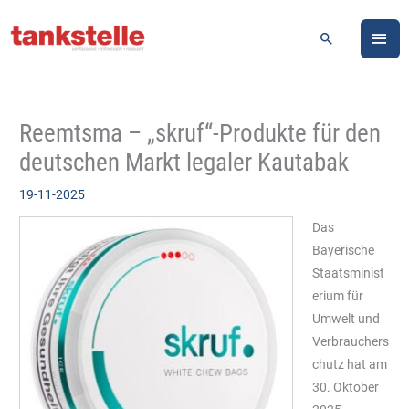
Zum
HA
Inhalt
Suchen
springen
Reemtsma – „skruf“-Produkte für den
deutschen Markt legaler Kautabak
19-11-2025
Das
Bayerische
Staatsminist
erium für
Umwelt und
Verbrauchers
chutz hat am
30. Oktober