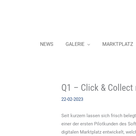
Zum
Inhalt
springen
NEWS
GALERIE
MARKTPLATZ
Q1 – Click & Colle
22-02-2023
Seit kurzem lassen sich frisch bele
einer der ersten Pilotkunden des So
digitalen Marktplatz entwickelt, wel