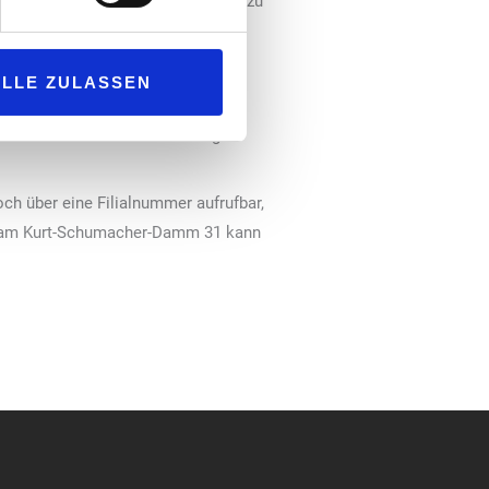
Push-Nachricht auf ihr Smartphone zu
ALLE ZULASSEN
ung: „Mit Hamwa können wir unser
ir diese nur auf Vorbestellung
och über eine Filialnummer aufrufbar,
lle am Kurt-Schumacher-Damm 31 kann