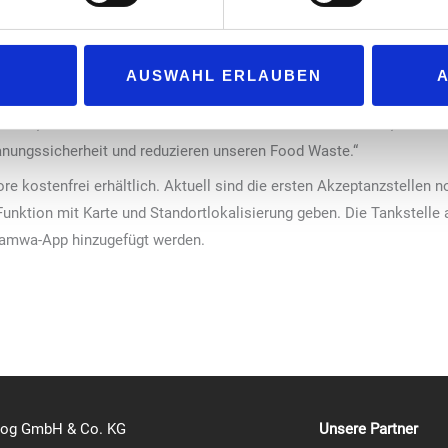
ich, den App-Nutzern produktbasierte Aktionen oder Nachlässe per 
oodwaste
AUSWAHL ERLAUBEN
lerin für Foodservice bei Q1, sieht große Chancen in der Erweiter
eren, flexibel Aktionen schalten und neue Produkte testen, indem w
anungssicherheit und reduzieren unseren Food Waste.“
re kostenfrei erhältlich. Aktuell sind die ersten Akzeptanzstellen n
Funktion mit Karte und Standortlokalisierung geben. Die Tankste
 Hamwa-App hinzugefügt werden.
log GmbH & Co. KG
Unsere Partner