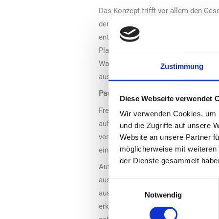
Das Konzept trifft vor allem den Ge
den Einsatz ihres Smartphones im A
entdecken, sich über Produktinhalte
Planungssicherheiten. App User siche
Wartezeiten ihre Bestellung entgeg
Zustimmung
aus dem Oase Sortiment verzehren u
Passt ins Konzept der Multi-Mobility
Diese Webseite verwendet 
Frederick Beckmann, Vorstand der Q1
Wir verwenden Cookies, um I
auf ein neues Level und reagieren au
und die Zugriffe auf unsere 
verschiedene Dienstleistungen, an de
Website an unsere Partner fü
möglicherweise mit weiteren
einfügt.“
der Dienste gesammelt habe
Auf Unternehmerseite ergeben sich we
auszunutzen. Vorbestellungen sind A
Einwilligungsauswahl
ausreichend Zeit, die Bestellung vorz
Notwendig
erklärt die Startup-Gründerin Marie-L