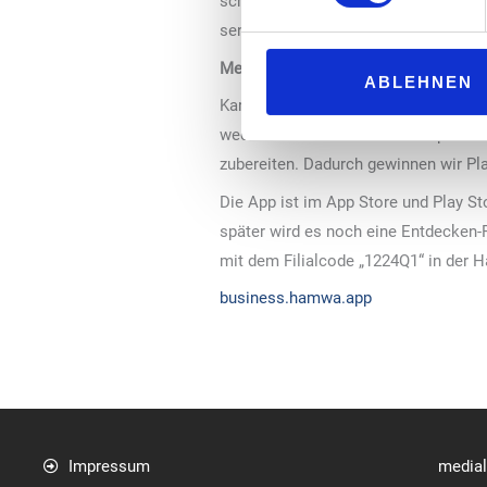
schlechter als erwartet, ist es mögl
senden.
Mehr Planungssicherheit, weniger F
ABLEHNEN
Karin Schlinkmann, Geschäftsentwick
wechselndes Bistrosortiment präsenti
zubereiten. Dadurch gewinnen wir Pl
Die App ist im App Store und Play Sto
später wird es noch eine Entdecken-
mit dem Filialcode „1224Q1“ in der
business.hamwa.app
Impressum
media