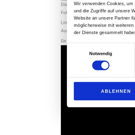
Wir verwenden Cookies, um I
Die Tabakvitrine „POS-T Udo Safe“.
und die Zugriffe auf unsere 
Foto: Lisa Levy
Website an unsere Partner fü
Linien begrenzen den Bereich, in de
möglicherweise mit weiteren
Ausgabevorgang ausgelöst Kommunik
der Dienste gesammelt habe
Ein Erklär-Video für die diebstahlsichere Vi
Einwilligungsauswahl
Notwendig
ABLEHNEN