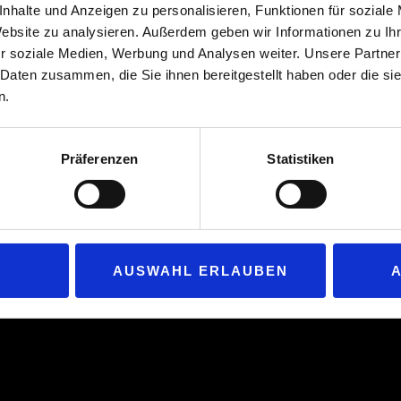
nhalte und Anzeigen zu personalisieren, Funktionen für soziale
Entnahmefach und kann entnommen werd
Website zu analysieren. Außerdem geben wir Informationen zu I
wird über die Verfügbarkeit und die Ausga
r soziale Medien, Werbung und Analysen weiter. Unsere Partner
m das Produkt per Fingerdruck ausgeworfen werden kann – durch Drü
 Daten zusammen, die Sie ihnen bereitgestellt haben oder die s
ation Kundeninformationen und Werbung auch Videos sind option
n.
trine gibt es auf „YouTube“:
Präferenzen
Statistiken
AUSWAHL ERLAUBEN