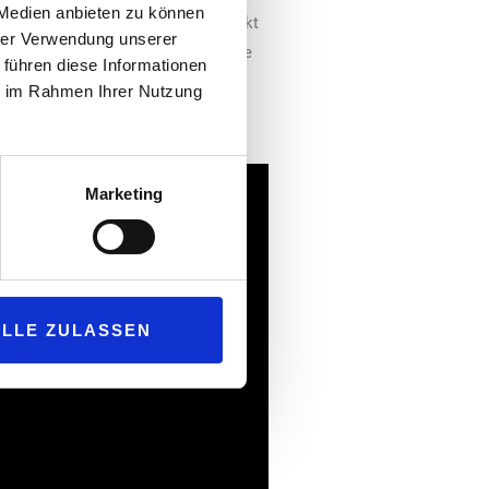
 Medien anbieten zu können
en. Durch LED-Signale am Produkt
hrer Verwendung unserer
be informiert (grün/rot). Zwei rote
 führen diese Informationen
cken (2 Sek.) wird der
ie im Rahmen Ihrer Nutzung
al möglich.
Marketing
ALLE ZULASSEN