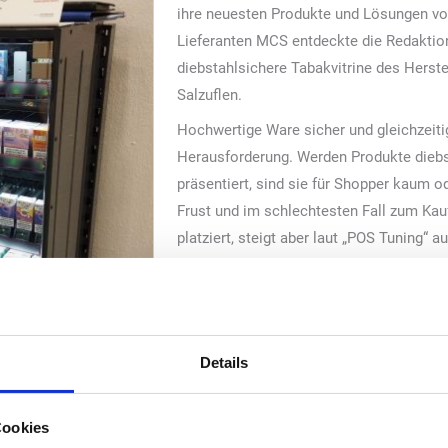
ihre neuesten Produkte und Lösungen vo
Lieferanten MCS entdeckte die Redaktion 
diebstahlsichere Tabakvitrine des Herst
Salzuflen.
Hochwertige Ware sicher und gleichzeitig 
Herausforderung. Werden Produkte diebs
präsentiert, sind sie für Shopper kaum od
Frust und im schlechtesten Fall zum Kauf
platziert, steigt aber laut „POS Tuning“ 
Schaden ist groß.
Der Sicherheitsschrank „POS-T Udo Safe
Korpus, der individualisierbar und abschl
ausgestattet ist. Er ist beleuchtet und s
Details
Sichtbarkeit der Produkte.
Ein bewährtes Warenvorschubsystem sor
Cookies
elektronische Ausgabe. Das einzelne Prod