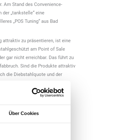
r. Am Stand des Convenience-
der „tankstelle“ eine
elleres „POS Tuning“ aus Bad
attraktiv zu präsentieren, ist eine
tahlgeschützt am Point of Sale
er gar nicht erreichbar. Das führt zu
abbruch. Sind die Produkte attraktiv
auch die Diebstahlquote und der
“ besteht aus einem hochwertigen
ießbar ist und mit klarer Glasfront
orgt damit für eine optimale
Über Cookies
gt mit moderner Technik für eine
ukt fällt sicher in das