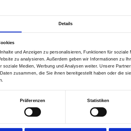
Varianten „Delia Classic Red“, „Del
Green“. Die Produkte sind seit Jan
richten sich an erwachsene Nutzer
Details
„Iqos Iluma i“.
Zentrales Element des neuen Design
Cookies
„Iqos“-Logo auf der linken Packung
nhalte und Anzeigen zu personalisieren, Funktionen für soziale
Wiedererkennbarkeit im Regal ver
Website zu analysieren. Außerdem geben wir Informationen zu I
of Sale vereinfacht werden. Die Gr
r soziale Medien, Werbung und Analysen weiter. Unsere Partner
unverändert: „Delia“ steht laut „Phi
 Daten zusammen, die Sie ihnen bereitgestellt haben oder die s
Tabakprofile und umfasst weiterhin
n.
dige, intensive Tabakmischung mit gerösteten Noten beschrieben. „De
Präferenzen
Statistiken
 mit warmen Noten. „Delia Classic Green“ ist als fein-geröstete 
achsenen Nutzern eine Orientierung innerhalb des Sortiments geben.
tfolio für „Iqos Iluma“ inklusive „Terea“ nach Angaben des Unterne