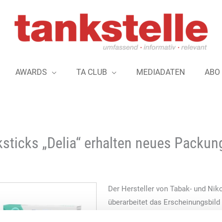
AWARDS
TA CLUB
MEDIADATEN
ABO
ksticks „Delia“ erhalten neues Packu
Der Hersteller von Tabak- und Niko
überarbeitet das Erscheinungsbild 
Unternehmensangaben betrifft das