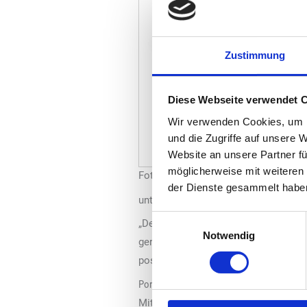
Zustimmung
Diese Webseite verwendet 
Wir verwenden Cookies, um I
und die Zugriffe auf unsere 
Website an unsere Partner fü
möglicherweise mit weiteren
Foto: „Philip Morris GmbH“
der Dienste gesammelt habe
unterschiedlichen Intensitäten.
Einwilligungsauswahl
„Delia Classic Red“ wird als vollmun
Notwendig
gereifte, ausgewogene Tabakmischung
positioniert. Die Abstufung soll erw
Portfolio bleibt bei drei Varianten
Mit „Delia“ wurde das Tabakstick-Por