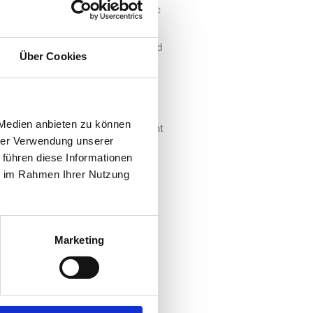
ia Classic Gold“ und „Delia Classic
uar 2025 im Handel erhältlich und
 der Tabakerhitzer „Iqos Iluma“ und
Über Cookies
s ist ein auffälliger platziertes
sseite. Damit soll die
 Medien anbieten zu können
bessert und die Zuordnung am Point
hrer Verwendung unserer
undstruktur des Sortiments bleibt
 führen diese Informationen
lip Morris“ für klassische
ie im Rahmen Ihrer Nutzung
 drei Varianten mit
lia Classic Gold“ steht für eine
Marketing
Tabakmischung mit frischen Noten
hmens dauerhaft erweitert. Die