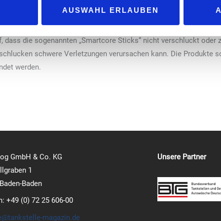
AUSWAHL ERLAUBEN
ich für die Verwendung mit „Iqos Iluma“- und „Iqos Iluma i“-Geräten
weis des Unternehmens zu Schäden am jeweiligen Gerät führen.
f, dass die sogenannten „Smartcore Sticks“ nicht verschluckt oder z
erschlucken schwere Verletzungen verursachen kann. Die Produkte s
ndet werden.
log GmbH & Co. KG
Unsere Partner
lgraben 1
 Baden-Baden
n: +49 (0) 72 25 606-00
e@tankstelle-magazin.de