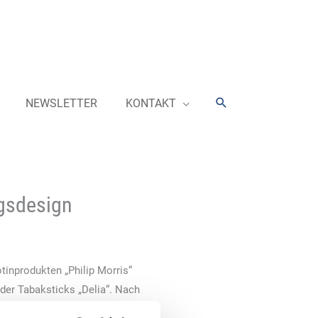
Suchen
NEWSLETTER
KONTAKT
ngsdesign
tinprodukten „Philip Morris“
der Tabaksticks „Delia“. Nach
 Packungs-Upgrade die drei