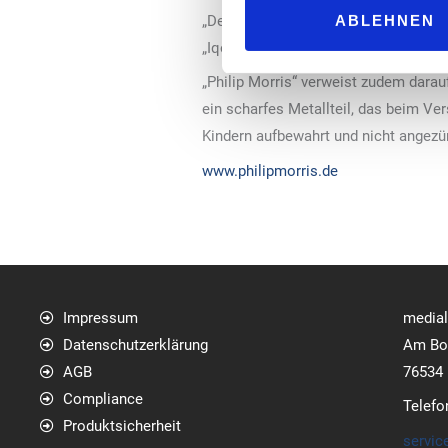
ABLEHNEN
„Delia“-Tabaksticks sind ausschließl
„Iqos“-Tabakerhitzern kann laut Hin
„Philip Morris“ verweist zudem darau
ein scharfes Metallteil, das beim V
Kindern aufbewahrt und nicht angezü
www.philipmorris.de
Impressum
media
Datenschutzerklärung
Am Bol
AGB
76534
Compliance
Telefo
Produktsicherheit
servic