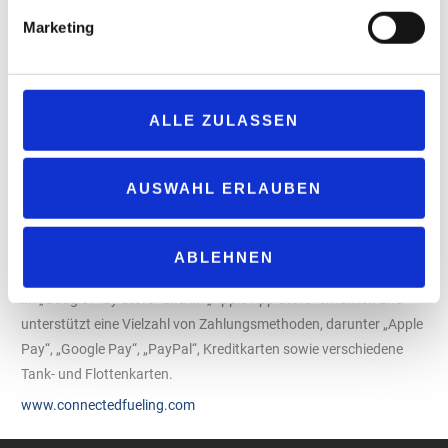
Philip Blatter, Geschäftsführer von „Pace Telematics“, erklärt: „Mit
Marketing
der Einführung von Mobile Payment bei OIL! machen wir digitales
Bezahlen für noch mehr Autofahrer zugänglich. Dass OIL! diesen
Schritt jetzt geht, zeigt, wie wichtig innovative und
kundenfreundliche Lösungen im Tankstellenmarkt heutzutage
ALLE ZULASSEN
geworden sind. Wir freuen uns, gemeinsam mit OIL! den
Bezahlprozess an der Zapfsäule noch einfacher und komfortabler
AUSWAHL ERLAUBEN
zu gestalten.“
Mit der erfolgreichen Anbindung der OIL! Tankstellen wächst das
„Pace“-Netzwerk weiter und macht Mobile Payment für noch
ABLEHNEN
mehr Autofahrer zugänglich. Die „Pace Drive“-App ist kostenlos
im „Google Play Store“ und im „Apple App Store“ erhältlich und
unterstützt eine Vielzahl von Zahlungsmethoden, darunter „Apple
Pay“, „Google Pay“, „PayPal“, Kreditkarten sowie verschiedene
Tank- und Flottenkarten.
www.connectedfueling.com