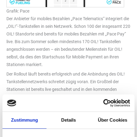
Grafik: Pace
Der Anbieter für mobiles Bezahlen „Pace Telematics“ integriert die
„OIL!“-Tankstellen in sein Netzwerk. Schon 100 der insgesamt 220
OIL! Standorte sind bereits für mobiles Bezahlen mit „Pace Pay“
live. Bis zum Sommer sollen mindestens 170 OIL! Tankstellen
angeschlossen werden – ein bedeutender Meilenstein für OIL!
selbst, da dies den Startschuss für Mobile Payment an ihren
Stationen markiert.
Der Rollout läuft bereits erfolgreich und die Anbindung des OIL!
Tankstellennetzwerks schreitet zügig voran. Ein Großteil der
Stationen ist bereits live geschaltet und in den kommenden
Wochen wird das Netzwerk weiter ausgebaut. Neben der
Einführung von „Pace Pay“ werden auch die mobilen
Bezahlmöglichkeiten von DKV und „Roadrunner“ in das System
Zustimmung
Details
Über Cookies
integriert. Damit profitieren sowohl Privatkunden als auch
Geschäftskunden mit Tankkarten von der einfachen und
schnellen Zahlung direkt an der Zapfsäule – ohne den Gang in