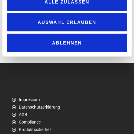
ALLE ZULASSEN
Pendler als auch für Reisende von Vorteil ist.
Die Fußnähe zum großen A71-Einkaufscenter und Fast-Food-
Restaurants bietet den Kunden zusätzliche Annehmlichkeiten. Die
AUSWAHL ERLAUBEN
ORLEN express in Zella-Mehlis ist 24 Stunden pro Tag geöffnet
und bietet damit größtmögliche Flexibilität für die Kunden
ABLEHNEN
unabhängig von der Tageszeit.
www.orlen-deutschland.de
Impressum
Datenschutzerklärung
AGB
Compliance
Produktsicherheit