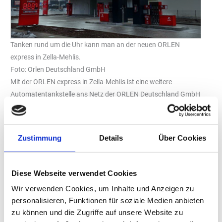
Tanken rund um die Uhr kann man an der neuen ORLEN
express in Zella-Mehlis.
Foto: Orlen Deutschland GmbH
Mit der ORLEN express in Zella-Mehlis ist eine weitere
Automatentankstelle ans Netz der ORLEN Deutschland GmbH
angeschlossen worden. Sie ist die erste selbst errichtete
unbemannte Station des Unternehmens. Neben klassischen
Kraftstoffen werden auch Ladesäulen für Elektrofahrzeuge
Zustimmung
Details
Über Cookies
bereitgestellt, um die steigende Nachfrage nach Elektromobilität
und damit eine breite Palette von Kundenbedürfnissen zu
bedienen.
Diese Webseite verwendet Cookies
Eine Fläche von 1.200 Quadratmetern Größe wurde komplett neu
Wir verwenden Cookies, um Inhalte und Anzeigen zu
erschlossen, um Platz für modernste Tankstellentechnik zu
personalisieren, Funktionen für soziale Medien anbieten
schaffen. Die ORLEN express Automatentankstelle in Zella-Mehlis
zu können und die Zugriffe auf unsere Website zu
ist die erste Automatentankstelle, die das Unternehmen von