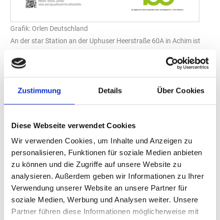
Grafik: Orlen Deutschland
An der star Station an der Uphuser Heerstraße 60A in Achim ist
ab sofort der synthetische Dieselkraftstoff HVO100 erhältlich. Der
Verkauf von HVO100 geht einher mit dem strategischen Ziel von
ORLEN Deutschland, das Angebot an klimafreundlichen,
nachhaltigen Kraftstoffen auszubauen und CO
-Emissionen
Zustimmung
Details
Über Cookies
2
kontinuierlich zu reduzieren.
Seit dem 29. Mai 2024 darf HVO100-Diesel an Tankstellen in
Diese Webseite verwendet Cookies
Deutschland verkauft werden.
HVO100 (Hydrotreated Vegetable
Wir verwenden Cookies, um Inhalte und Anzeigen zu
Oils) wird aus Rest- und Abfallstoffen (Pflanzenölen) hergestellt
personalisieren, Funktionen für soziale Medien anbieten
und kann den Ausstoß von Treibhausgasen um bis zu 90 Prozent
zu können und die Zugriffe auf unsere Website zu
senken. Darüber hinaus verbrennt der alternative Dieselkraftstoff
analysieren. Außerdem geben wir Informationen zu Ihrer
sauberer und wirkt sich durch die Verringerung der
Verwendung unserer Website an unsere Partner für
Schadstoffbelastung positiv auf die Luftqualität aus. HVO100 ist
soziale Medien, Werbung und Analysen weiter. Unsere
für Dieselfahrzeuge ohne Umrüstung geeignet, die der
Partner führen diese Informationen möglicherweise mit
Fahrzeughersteller dafür freigegeben hat.