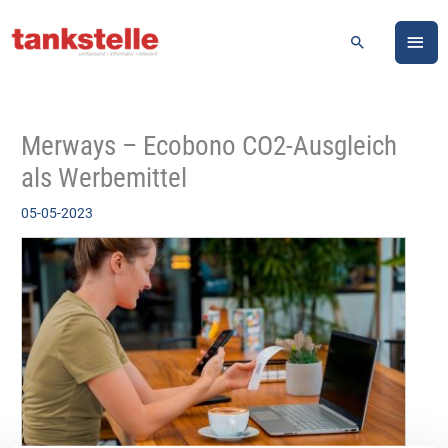
Zum
HA
Inhalt
Suchen
springen
Merways – Ecobono CO2-Ausgleich
als Werbemittel
05-05-2023