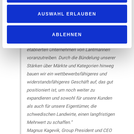
Bart Hulsman, CEO von „Boboli Benelux“
AUSWAHL ERLAUBEN
„Dies ist ein wichtiger Schritt in unserer
ABLEHNEN
Strategie, das kontinuierliche Wachstum der
etablierten Unternehmen von Lantmännen
voranzutreiben. Durch die Bündelung unserer
Stärken über Märkte und Kategorien hinweg
bauen wir ein wettbewerbsfähigeres und
widerstandsfähigeres Geschäft auf, das gut
positioniert ist, um noch weiter zu
expandieren und sowohl für unsere Kunden
als auch für unsere Eigentümer, die
schwedischen Landwirte, einen langfristigen
Mehrwert zu schaffen.“
Magnus Kagevik, Group President und CEO