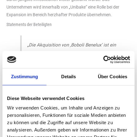
Unternehmen wird innerhalb von „Unibake“ eine Rolle bei der
Expansion im Bereich herzhafter Produkte übernehmen.
Statements der Beteiligten
„Die Akquisition von ‚Boboli Benelux‘ ist ein
wichtiger Schritt nach vorne, um unser
Portfolio zu erweitern und unsere Position
auf dem schnell wachsenden europäischen
Zustimmung
Details
Über Cookies
Bake-off-Markt zu stärken. ‚Boboli Benelux‘
ist ein angesehenes Unternehmen mit einem
guten Ruf. Mit seiner Expertise bei herzhaften
Diese Webseite verwendet Cookies
Produkten in den Bereichen Bake-off und
Wir verwenden Cookies, um Inhalte und Anzeigen zu
gekühlte Technologien erhöhen wir nicht nur
personalisieren, Funktionen für soziale Medien anbieten
die Kapazitäten, sondern gestalten auch neue
zu können und die Zugriffe auf unsere Website zu
Möglichkeiten für Wachstum,
analysieren. Außerdem geben wir Informationen zu Ihrer
Partnerschaften und langfristige