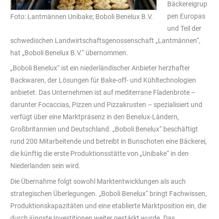
Bäckereigrup
pen Europas
Foto: Lantmännen Unibake; Boboli Benelux B.V.
und Teil der
schwedischen Landwirtschaftsgenossenschaft „Lantmännen“,
hat „Boboli Benelux B.V.“ übernommen.
„Boboli Benelux“ ist ein niederländischer Anbieter herzhafter
Backwaren, der Lösungen für Bake-off- und Kühltechnologien
anbietet. Das Unternehmen ist auf mediterrane Fladenbrote –
darunter Focaccias, Pizzen und Pizzakrusten – spezialisiert und
verfügt über eine Marktpräsenz in den Benelux-Ländern,
Großbritannien und Deutschland. „Boboli Benelux“ beschäftigt
rund 200 Mitarbeitende und betreibt in Bunschoten eine Bäckerei,
die künftig die erste Produktionsstätte von „Unibake“ in den
Niederlanden sein wird.
Die Übernahme folgt sowohl Marktentwicklungen als auch
strategischen Überlegungen. „Boboli Benelux“ bringt Fachwissen,
Produktionskapazitäten und eine etablierte Marktposition ein, die
durch jüngste Investitionen weiter gestärkt wurde. Das