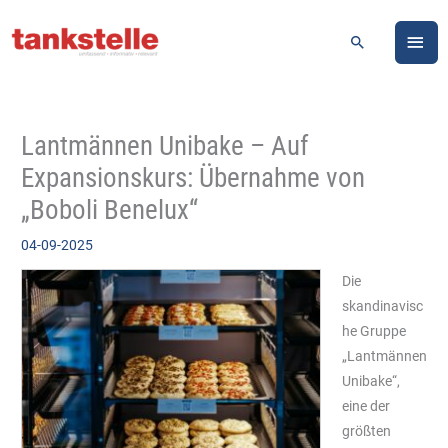
Zum
HA
Inhalt
Suchen
springen
Lantmännen Unibake – Auf
Expansionskurs: Übernahme von
„Boboli Benelux“
04-09-2025
Die
skandinavisc
he Gruppe
„Lantmännen
Unibake“,
eine der
größten