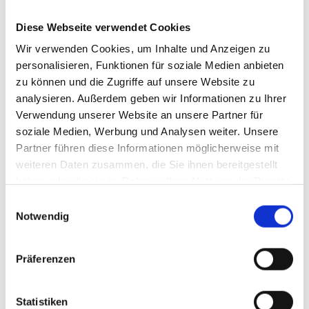
überzeugt als wiederverschließbarer
Beutel und ermöglicht mit einem Inhalt
Diese Webseite verwendet Cookies
Foto: Landewyck
von 115 Gramm Volumentabak das
Wir verwenden Cookies, um Inhalte und Anzeigen zu
Stopfen von bis zu 255 Zigaretten in gewohnter „Elixyr“-Qualität.
personalisieren, Funktionen für soziale Medien anbieten
Der Hersteller verspricht für das Produkt „beste American Blend-
zu können und die Zugriffe auf unsere Website zu
Qualität, klassischer, kräftigen Full-Flavor-Geschmack und
analysieren. Außerdem geben wir Informationen zu Ihrer
ausgezeichnete Stopf-Eigenschaften“.
Verwendung unserer Website an unsere Partner für
soziale Medien, Werbung und Analysen weiter. Unsere
Optimale Frische durch Ziplock-Verschluss
Partner führen diese Informationen möglicherweise mit
Die neue Verpackungsgröße ermöglicht komfortables Stopfen
weiteren Daten zusammen, die Sie ihnen bereitgestellt
und bietet dank Ziplock eine optimale Frische des Tabaks durch
haben oder die sie im Rahmen Ihrer Nutzung der Dienste
den sicheren Verschluss. Der Standbeutel, der sich auch als
gesammelt haben.
Einwilligungsauswahl
Nachfüllpack für den „Elixyr“-Eimer eignet, wird im nationalen
Notwendig
Verkauf über alle gängigen Partner gelistet und ist ab Mitte
Dezember erhältlich. Das „Landewyck Field Sales“-Team
unterstützt die Neueinführung ab Januar mit einer
Präferenzen
aufmerksamkeitsstarken PoS-Kampagne in Form eines
Thekendisplays.
Statistiken