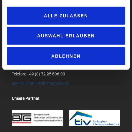
Datenschutzerklärung
AGB
ALLE ZULASSEN
Compliance
Produktsicherheit
Suchen
AUSWAHL ERLAUBEN
medialog GmbH & Co. KG
ABLEHNEN
Am Bollgraben 1
76534 Baden-Baden
Telefon: +49 (0) 72 25 606-00
service@tankstelle-magazin.de
Unsere Partner