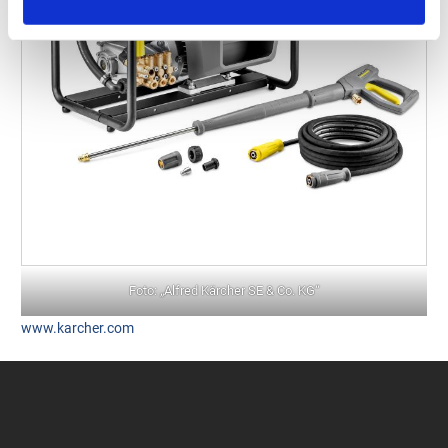
Foto: „Alfred Kärcher SE & Co. KG“
www.karcher.com