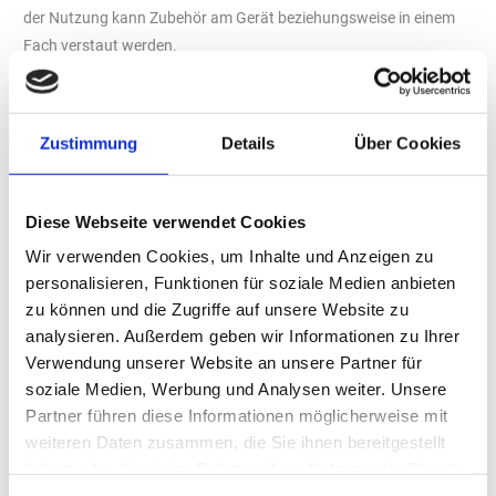
der Nutzung kann Zubehör am Gerät beziehungsweise in einem
Fach verstaut werden.
Drei Modelle mit bis zu 210 bar
Die neuen stationären Hochdruckreiniger sind als „HD 6/15-4 M
Classic“, „HD 9/18-4 M Classic“ und „HD 10/21-4 M Classic“
Zustimmung
Details
Über Cookies
erhältlich. Je nach Ausführung erreichen sie bis zu 210 bar
Arbeitsdruck und eine Schwemmleistung von bis zu 1.000 Litern
pro Stunde. Wenn am Zulauf Warmwasser verfügbar ist, kann
Diese Webseite verwendet Cookies
dieses bis zu einer Temperatur von 60 Grad Celsius genutzt
Wir verwenden Cookies, um Inhalte und Anzeigen zu
werden.
personalisieren, Funktionen für soziale Medien anbieten
zu können und die Zugriffe auf unsere Website zu
Druck und Wassermenge lassen sich an der Pumpe regulieren.
analysieren. Außerdem geben wir Informationen zu Ihrer
Für die Wartung sollen die relevanten Komponenten gut
Verwendung unserer Website an unsere Partner für
zugänglich sein. Zur Ausstattung zählen ein großer Wasserfilter,
soziale Medien, Werbung und Analysen weiter. Unsere
ein Stahlrohrrahmen, ein langsam laufender 4-poliger
Partner führen diese Informationen möglicherweise mit
Elektromotor sowie eine Kurbelwellenpumpe mit Keramikkolben.
weiteren Daten zusammen, die Sie ihnen bereitgestellt
Das „Easy!Lock“-Adaptersystem ermöglicht den Wechsel oder die
haben oder die sie im Rahmen Ihrer Nutzung der Dienste
Ergänzung von Zubehör, etwa durch eine automatische
gesammelt haben.