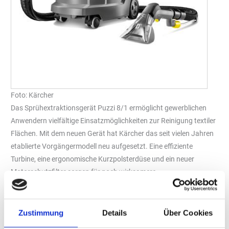
Foto: Kärcher
Das Sprühextraktionsgerät Puzzi 8/1 ermöglicht gewerblichen
Anwendern vielfältige Einsatzmöglichkeiten zur Reinigung textiler
Flächen. Mit dem neuen Gerät hat Kärcher das seit vielen Jahren
etablierte Vorgängermodell neu aufgesetzt. Eine effiziente
Turbine, eine ergonomische Kurzpolsterdüse und ein neuer
Motorschutzfilter sorgen für noch wirksamere
Reinigungsergebnisse.
Haben sich hartnäckige Flecken oder unangenehme Gerüche auf
Zustimmung
Details
Über Cookies
textilen Flächen festgesetzt, kommt das Sprühextraktionsgerät
zum Einsatz. Bei der Anwendung des Puzzi werden Wasser und