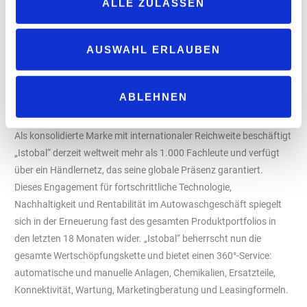
ALLE ZULASSEN
Unternehmen über jahrzehntelange Erfahrung verfügt.
Antonio Martínez unterstreicht: „Durch unsere direkte Präsenz in
diesen Ländern wollen wir die Beziehungen zu unseren Kunden
AUSWAHL ERLAUBEN
stärken, eine flexiblere Kommunikation fördern und
Qualitätslösungen anbieten, die an die Märkte angepasst sind, in
ABLEHNEN
denen wir über jahrzehntelange Erfahrung verfügen.
Ein Vermächtnis mit Schwerpunkt auf Innovation
Als konsolidierte Marke mit internationaler Reichweite beschäftigt
„Istobal“ derzeit weltweit mehr als 1.000 Fachleute und verfügt
über ein Händlernetz, das seine globale Präsenz garantiert.
Dieses Engagement für fortschrittliche Technologie,
Nachhaltigkeit und Rentabilität im Autowaschgeschäft spiegelt
sich in der Erneuerung fast des gesamten Produktportfolios in
den letzten 18 Monaten wider. „Istobal“ beherrscht nun die
gesamte Wertschöpfungskette und bietet einen 360°-Service:
automatische und manuelle Anlagen, Chemikalien, Ersatzteile,
Konnektivität, Wartung, Marketingberatung und Leasingformeln.