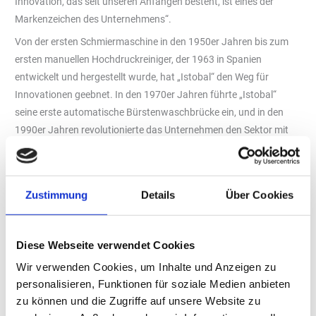
Innovation, das seit unseren Anfängen besteht, ist eines der
Markenzeichen des Unternehmens“.
Von der ersten Schmiermaschine in den 1950er Jahren bis zum
ersten manuellen Hochdruckreiniger, der 1963 in Spanien
entwickelt und hergestellt wurde, hat „Istobal“ den Weg für
Innovationen geebnet. In den 1970er Jahren führte „Istobal“
seine erste automatische Bürstenwaschbrücke ein, und in den
1990er Jahren revolutionierte das Unternehmen den Sektor mit
der M-Serie modularer Brücken. Dieses Erbe der Innovation hat
die Position des Unternehmens als weltweites Vorbild gefestigt.
Im Jahr 2001 spezialisierte sich „Istobal“ ausschließlich auf den
Zustimmung
Details
Über Cookies
Bereich der Fahrzeugwäsche und -pflege und bietet umfassende
Lösungen für Anlagen jeder Größe, von kleinen Einheiten bis hin
zu großen Industrieprojekten. Dieser strategische Ansatz war der
Diese Webseite verwendet Cookies
Schlüssel zur Internationalisierung des Unternehmens.
Wir verwenden Cookies, um Inhalte und Anzeigen zu
personalisieren, Funktionen für soziale Medien anbieten
zu können und die Zugriffe auf unsere Website zu