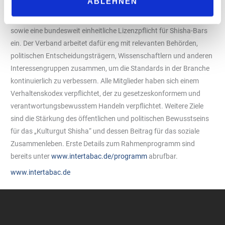
ABLEHNEN
anderem für eine sinn- und maßvolle Regulierung und
Steuergesetzgebung, die Bekämpfung des Schwarzmarktes
sowie eine bundesweit einheitliche Lizenzpflicht für Shisha-Bars
ein. Der Verband arbeitet dafür eng mit relevanten Behörden,
politischen Entscheidungsträgern, Wissenschaftlern und anderen
Interessengruppen zusammen, um die Standards in der Branche
kontinuierlich zu verbessern. Alle Mitglieder haben sich einem
Verhaltenskodex verpflichtet, der zu gesetzeskonformem und
verantwortungsbewusstem Handeln verpflichtet. Weitere Ziele
sind die Stärkung des öffentlichen und politischen Bewusstseins
für das „Kulturgut Shisha“ und dessen Beitrag für das soziale
Zusammenleben. Erste Details zum Rahmenprogramm sind
bereits unter
www.intertabac.de/programm
abrufbar.
www.intertabac.de