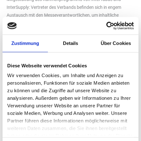
InterSupply: Vertreter des Verbands befinden sich in engem
Austausch mit den Messeverantwortlichen, um inhaltliche
Impulse und Ideen für die Themenwelt Wasserpfeife sowie weitere
Informationsangebote zu geben. Das trägt dazu bei, auch in
diesem Jahr wieder für alle B2B-Fachbesucher aktuelle und
Zustimmung
Details
Über Cookies
spannende Inhalte bereitstellen zu können.
Verdiente Aufmerksamkeit eines internationalen Fachpublikums
Diese Webseite verwendet Cookies
Sabine Loos, die Hauptgeschäftsführerin der Westfalenhallen
Unternehmensgruppe, betont die Wichtigkeit der Partnerschaft:
Wir verwenden Cookies, um Inhalte und Anzeigen zu
„Es ist uns eine Freude, den Bundesverband Wasserpfeifentabak
personalisieren, Funktionen für soziale Medien anbieten
zu können und die Zugriffe auf unsere Website zu
e. V. als neuen Partner begrüßen zu können. Der Verband
analysieren. Außerdem geben wir Informationen zu Ihrer
repräsentiert als starke Stimme in diesem Branchensegment
Verwendung unserer Website an unsere Partner für
Hersteller, Importeure, Markeninhaber und Händler von
soziale Medien, Werbung und Analysen weiter. Unsere
Wasserpfeifentabak sowie die Wasserpfeifentabak-Gastronomie.
Partner führen diese Informationen möglicherweise mit
Die neue Partnerschaft unterstreicht die Bedeutung der
weiteren Daten zusammen, die Sie ihnen bereitgestellt
InterTabac als weltweit führende Messe, die Wasserpfeifen und
haben oder die sie im Rahmen Ihrer Nutzung der Dienste
zugehörigen Produkten die verdiente Aufmerksamkeit eines