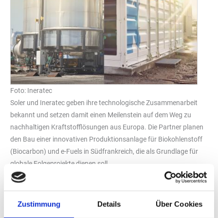
Foto: Ineratec
Soler und Ineratec geben ihre technologische Zusammenarbeit
bekannt und setzen damit einen Meilenstein auf dem Weg zu
nachhaltigen Kraftstofflösungen aus Europa. Die Partner planen
den Bau einer innovativen Produktionsanlage für Biokohlenstoff
(Biocarbon) und e-Fuels in Südfrankreich, die als Grundlage für
globale Folgeprojekte dienen soll.
Diese Anlage wird durch die zusätzliche Nutzung des
Synthesegases 100.000 Tonnen CO2-Äquivalente pro Jahr
vermeiden. Das
Synthesegas
ist ein Nebenprodukt der
Zustimmung
Details
Über Cookies
Herstellung von Biokohlenstoff, der mit der modernster