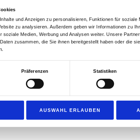
jetzt eine strategische Kooperation ver
Cookies
seine Versorgungssicherheit der Kunden 
nhalte und Anzeigen zu personalisieren, Funktionen für soziale
Vertriebspläne in Bayern verwirklichen u
Website zu analysieren. Außerdem geben wir Informationen zu I
Deutschland die Versorgung mit Energie
r soziale Medien, Werbung und Analysen weiter. Unsere Partner
Zusammenarbeit erstreckt sich auch au
 Daten zusammen, die Sie ihnen bereitgestellt haben oder die s
Wels (Österreich), die zusätzlich die Mög
n.
n.
 eigenen Tankstellen akzeptiert, sondern an über 3.500 Stationen i
Präferenzen
Statistiken
flächendeckend ausgebaut. Die Tankstellen von Pickelmann sind in d
en und den Hoyer-Kunden noch mehr Tankmöglichkeiten.
 dem zusätzlich neue Versorgungsströme etabliert werden müssen, 
ation erhebliche strategische Vorteile für beide Seiten, die geme
AUSWAHL ERLAUBEN