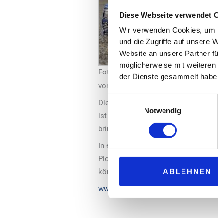
Diese Webseite verwendet 
Wir verwenden Cookies, um I
und die Zugriffe auf unsere 
Website an unsere Partner fü
möglicherweise mit weiteren
Foto: Hoyer / Pickelmann
der Dienste gesammelt habe
von Hoyer auf Österreich auszuweite
Einwilligungsauswahl
Die Hoyer Card wird nicht nur an den
Notwendig
ist auch das Netz der LNG-Stationen 
bringt Pickelmann zusätzliche Kund
In einem sich wandelnden Markt, in
Pickelmann und Hoyer aus der Kooper
ABLEHNEN
können und sollen.
www.hoyer.de
&
www.pickelmann.de