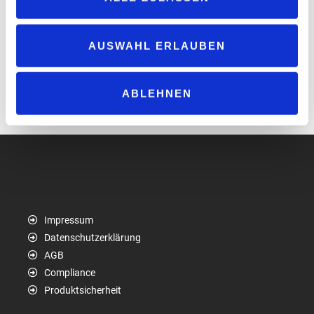
Maier und Thomas Lucke. Auch von der ebenfalls im
Energiehandel tätigen ZG Raiffeisen-Tochter Honeck Waldschütz
Energie GmbH übernimmt Hoyer 40 Prozent. Über den Kaufpreis
AUSWAHL ERLAUBEN
des gesamten Geschäfts haben beide Parteien Stillschweigen
vereinbart.
ABLEHNEN
www.zg-raiffeisen.de
www.hoyer.de
Impressum
Datenschutzerklärung
AGB
Compliance
Produktsicherheit