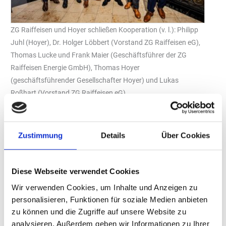
ZG Raiffeisen und Hoyer schließen Kooperation (v. l.): Philipp
Juhl (Hoyer), Dr. Holger Löbbert (Vorstand ZG Raiffeisen eG),
Thomas Lucke und Frank Maier (Geschäftsführer der ZG
Raiffeisen Energie GmbH), Thomas Hoyer
(geschäftsführender Gesellschafter Hoyer) und Lukas
Roßhart (Vorstand ZG Raiffeisen eG)
Foto: Ralf H. Peter
Die ZG Raiffeisen geht die Zukunft ihres Geschäftsbereichs
Energie mit einem Partner an ihrer Seite an. Vorbehaltlich der
Zustimmung
Details
Über Cookies
Freigabe des Kartellamtes übernimmt Hoyer mit Sitz in
Visselhövede (Niedersachsen) mit wirtschaftlichem Effekt zum 1.
Januar dieses Jahres 40 Prozent an der 100-prozentigen Tochter
Diese Webseite verwendet Cookies
der Genossenschaft. Beide Seiten haben den Vertrag vor wenigen
Wir verwenden Cookies, um Inhalte und Anzeigen zu
Tagen unterschrieben.
personalisieren, Funktionen für soziale Medien anbieten
„Die Energiebranche steht vor der großen Herausforderung der
zu können und die Zugriffe auf unsere Website zu
Energiewende. Die ZG Raiffeisen will langfristig in diesem
analysieren. Außerdem geben wir Informationen zu Ihrer