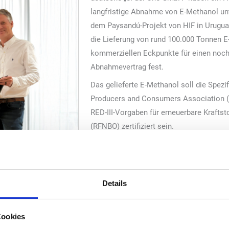
langfristige Abnahme von E-Methanol unt
dem Paysandú-Projekt von HIF in Urugua
die Lieferung von rund 100.000 Tonnen E-
kommerziellen Eckpunkte für einen noc
Abnahmevertrag fest.
Das gelieferte E-Methanol soll die Spezi
Producers and Consumers Association (
RED-III-Vorgaben für erneuerbare Kraftst
(RFNBO) zertifiziert sein.
Diego Fettweis, Chief Commercial Officer
Vereinbarung ist ein wichtiger Schritt zu
Kraftstoffe. Gemeinsam mit der deutschen
Details
Dekarbonisierung des globalen Verkehrs 
wir auf unsere seit über drei Jahren bew
von E-Fuels aus HIF Haru Oni im Süden C
Cookies
Projektportfolio, um dem Markt zuverläss