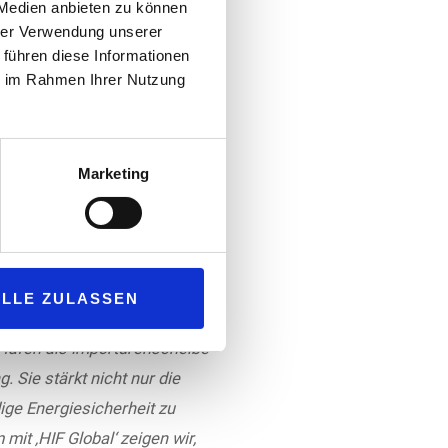
 Medien anbieten zu können
hrer Verwendung unserer
 führen diese Informationen
ie im Rahmen Ihrer Nutzung
Marketing
anaft“) und reiht sich in die
ür eine verlässliche
ALLE ZULASSEN
gend erforderlichen,
 Hafen als Importdrehscheibe
 Sie stärkt nicht nur die
ige Energiesicherheit zu
it ‚HIF Global‘ zeigen wir,