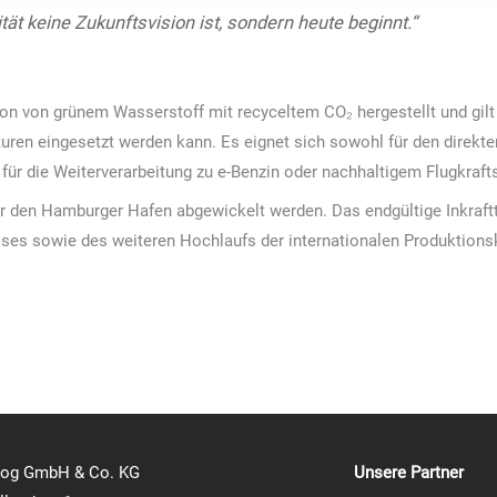
tät keine Zukunftsvision ist, sondern heute beginnt.“
n von grünem Wasserstoff mit recyceltem CO₂ hergestellt und gilt al
ren eingesetzt werden kann. Es eignet sich sowohl für den direkten 
 für die Weiterverarbeitung zu e-Benzin oder nachhaltigem Flugkrafts
er den Hamburger Hafen abgewickelt werden. Das endgültige Inkraftt
es sowie des weiteren Hochlaufs der internationalen Produktions
log GmbH & Co. KG
Unsere Partner