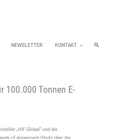
Suchen
NEWSLETTER
KONTAKT
ür 100.000 Tonnen E-
steller „HIF Global“ und die
eads of Agreement (HoA) über die