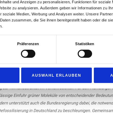
nhalte und Anzeigen zu personalisieren, Funktionen für soziale
bereitzustellen.“
Website zu analysieren. Außerdem geben wir Informationen zu I
erman eFuel one
r soziale Medien, Werbung und Analysen weiter. Unsere Partner
 Daten zusammen, die Sie ihnen bereitgestellt haben oder die s
mercial Officer bei
n.
ebaut werden
Präferenzen
Statistiken
ts 2025 bekanntgegebenes Heads of Agreement mit „MB Energy“ („Mab
al“ ein, die Präsenz im europäischen Markt auszubauen.
er deutschen „eFuel One GmbH“: „Wir schaffen die Grundlage f
AUSWAHL ERLAUBEN
im industriellen Maßstab – ein zentraler Baustein für den drin
 zur Klimaneutralität im Verkehrssektor. Für den Hamburger
rlässige Einfuhr grüner Moleküle von entscheidender Bedeutung.
ndern unterstützt auch die Bundesregierung dabei, die notwend
efossilisierung in Deutschland zu beschleunigen. Gemeinsam m