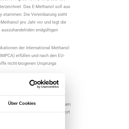
erzeichnet. Das E-Methanol soll aus
y stammen. Die Vereinbarung sieht
Methanol pro Jahr vor und legt die
h auszuhandelnden endgültigen
fikationen der International Methanol
IMPCA) erfüllen und nach den EU-
offe nicht-biogenen Ursprungs
 von „HIF Global“: „Diese
r weiteren Verbreitung nachhaltiger
 ‚eFuel One‘ treiben wir die
Über Cookies
und der Industrie voran. Dabei bauen
ährte Erfahrung im Betrieb und Export
hiles sowie auf unser weltweites
ig zertifiziertes E-Methanol