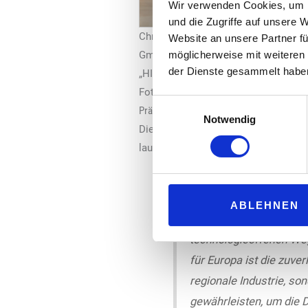
Wir verwenden Cookies, um I
und die Zugriffe auf unsere 
Christian Hanke, Geschäftsführer „G
Website an unsere Partner fü
möglicherweise mit weiteren
GmbH“ und Diego Fettweis, Chief Com
der Dienste gesammelt habe
„HIF Global“ (r.).
Foto: HIF Emea
Einwilligungsauswahl
Präsenz im europäischen Markt soll ausg
Notwendig
Die Vereinbarung folgt auf ein berei
laufenden Bemühungen von „HIF Glob
Christian Hanke, CEO d
ABLEHNEN
Produktion von E-Fuels 
technologieoffenen Weg
für Europa ist die zuve
regionale Industrie, so
gewährleisten, um die D