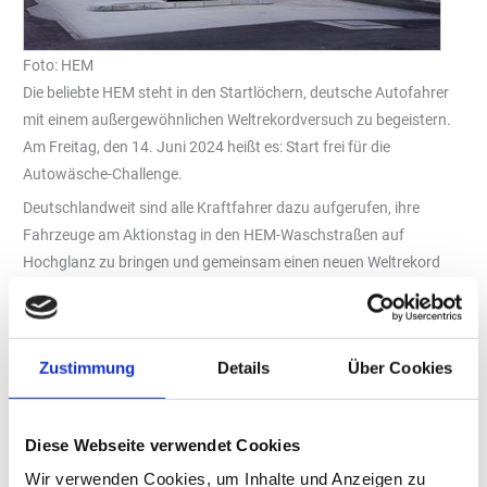
Foto: HEM
Die beliebte HEM steht in den Startlöchern, deutsche Autofahrer
mit einem außergewöhnlichen Weltrekordversuch zu begeistern.
Am Freitag, den 14. Juni 2024 heißt es: Start frei für die
Autowäsche-Challenge.
Deutschlandweit sind alle Kraftfahrer dazu aufgerufen, ihre
Fahrzeuge am Aktionstag in den HEM-Waschstraßen auf
Hochglanz zu bringen und gemeinsam einen neuen Weltrekord
aufzustellen. Die magische Zahl von 7.197 Autowäschen – die
derzeit bestehende amerikanische Weltbestleistung – gilt es zu
übertreffen. Um die Teilnahmebereitschaft zu maximieren, hat
Zustimmung
Details
Über Cookies
HEM für den Aktionstag ein unschlagbares Angebot geschnürt
und bietet alle Autowäschen pauschal für fünf Euro an.
„Wir sind nicht nur das Land mit den besten Autobauern, sondern
Diese Webseite verwendet Cookies
haben auch die schönsten Autos – wenn sie sauber sind“, sagt
Wir verwenden Cookies, um Inhalte und Anzeigen zu