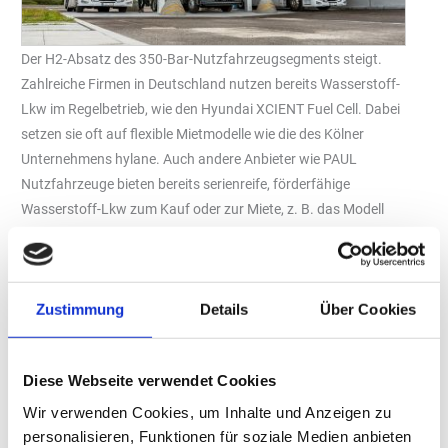
Der H2-Absatz des 350-Bar-Nutzfahrzeugsegments steigt.
Zahlreiche Firmen in Deutschland nutzen bereits Wasserstoff-
Lkw im Regelbetrieb, wie den Hyundai XCIENT Fuel Cell. Dabei
setzen sie oft auf flexible Mietmodelle wie die des Kölner
Unternehmens hylane. Auch andere Anbieter wie PAUL
Nutzfahrzeuge bieten bereits serienreife, förderfähige
Wasserstoff-Lkw zum Kauf oder zur Miete, z. B. das Modell
PH2P Truck.
Foto: H2 MOBILITY
Die Etablierung von 350-Bar-Betankungsmöglichkeiten an den
Stationen von „H2 Mobility“ zeigt deutliche Wirkung: Im März
Zustimmung
Details
Über Cookies
2025 übertraf der Absatzanteil von 350 bar mit deutlich über 50
Prozent erstmals in der Unternehmensgeschichte den von 700
Diese Webseite verwendet Cookies
bar. Gleichzeitig stieg der absolute Wasserstoffabsatz um 10
Prozent gegenüber dem Vorjahresmonat. Dies markiert einen
Wir verwenden Cookies, um Inhalte und Anzeigen zu
historischen Wendepunkt im Tankverhalten an den „H2 Mobility“-
personalisieren, Funktionen für soziale Medien anbieten