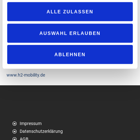
und Lkw auszurichten. Dass die künftige Bundesregierung sich im
Koalitionsvertrag klar zur Förderung einer Wasserstoff-
ALLE ZULASSEN
Infrastruktur für Nutzfahrzeuge bekennt, werten wir als starkes
politisches Signal und als Bestätigung unserer strategischen
Ausrichtung.“
AUSWAHL ERLAUBEN
„H2 Mobility“ wird auch künftig gezielt in den Ausbau
leistungsfähiger Betankungslösungen investieren, um die
ABLEHNEN
wachsende Nachfrage zu bedienen und die Transformation des
Verkehrssektors aktiv mitzugestalten.
www.h2-mobility.de
Impressum
Datenschutzerklärung
AGB