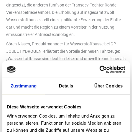
eingesetzt, die anderen fünf von der Transdev-Tochter Rohde
Verkehrsbetriebe GmbH. Die Erhöhung auf insgesamt zwölf
Wasserstoffbusse stellt eine signifikante Erweiterung der Flotte
dar und macht die Region zu einem Vorreiter in der Nutzung
emissionsfreier Antriebstechnologien.
Sören Nissen, Produktmanager für Wasserstoffbusse bei GP
JOULE HYDROGEN, erläutert die Vorteile der neuen Fahrzeuge:
„Wasserstoffbusse sind deutlich leiser und umweltfreundlicher als
Busse mit Verbrennungsmotoren. Sie erzeugen keinerlei
Schadstoffe – lediglich Wasserdampf entweicht aus dem
Auspuff. Davon profitieren alle Nordfriesinnen und Nordfriesen.
Zustimmung
Details
Über Cookies
Diese Erweiterung leistet einen wichtigen Beitrag zur nachhaltigen
Mobilität und zum Gemeinwohl in der Region.“
Starker Einsatz für die Region
Diese Webseite verwendet Cookies
„Gemeinsam mit GP JOULE arbeiten wir mit großer Freude an der
Wir verwenden Cookies, um Inhalte und Anzeigen zu
Umsetzung der Antriebswende in Schleswig Holstein. Wir freuen
personalisieren, Funktionen für soziale Medien anbieten
uns, dass nach dem Pilotprojekt bei Autokraft weitere
zu können und die Zugriffe auf unsere Website zu