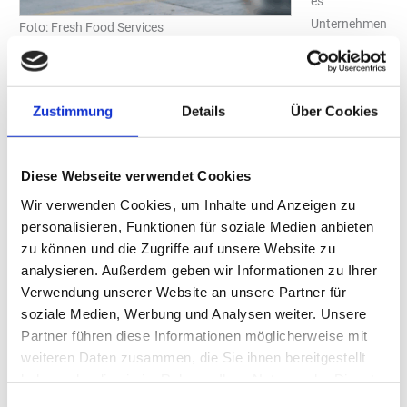
es
Unternehmen
Foto: Fresh Food Services
. Das
Unternehmen, das bis 2005 ein Geschäftsbereich von „Zimbo“
war, hat sich zu einem bundesweit tätigen Foodservice-Anbieter
Zustimmung
Details
Über Cookies
entwickelt.
„FFS“ beliefert Bäckergastronomie, Gemeinschaftsverpflegung,
Kliniken, Seniorenheime sowie Verkehrs- und Eventgastronomie.
Diese Webseite verwendet Cookies
Das Unternehmen verfügt über eigene Marken und eine
Wir verwenden Cookies, um Inhalte und Anzeigen zu
Produktentwicklung in der „FFSKonzeptschmiede“.
personalisieren, Funktionen für soziale Medien anbieten
Crossmediale Kampagne
zu können und die Zugriffe auf unsere Website zu
Anlässlich des Jubiläums führt das Unternehmen eine
analysieren. Außerdem geben wir Informationen zu Ihrer
crossmediale Kampagne durch, die sich an Kunden,
Verwendung unserer Website an unsere Partner für
Mitarbeitende und Lieferpartner richtet. Die Kampagne umfasst
soziale Medien, Werbung und Analysen weiter. Unsere
Geschichten aus der Unternehmensgeschichte,
Partner führen diese Informationen möglicherweise mit
Mitarbeiterporträts, Kundenstatements und Preisaktionen.
weiteren Daten zusammen, die Sie ihnen bereitgestellt
haben oder die sie im Rahmen Ihrer Nutzung der Dienste
„Unser Motto dafür ist: „FFS wird 20 – und Sie bekommen die
gesammelt haben.
Geschenke“,“ sagt Sonja Gellert, Marketingleiterin bei FFS. Die
Einwilligungsauswahl