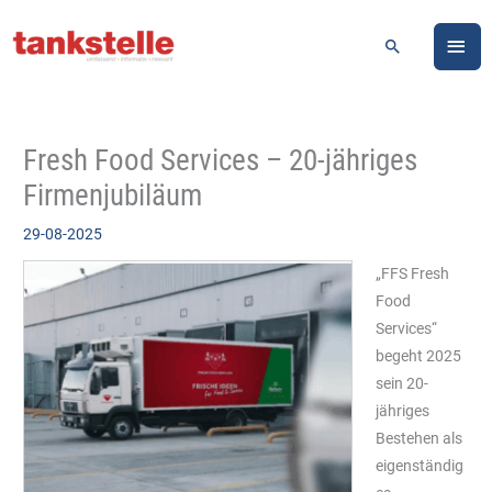
Zum
HA
Inhalt
Suchen
springen
Fresh Food Services – 20-jähriges
Firmenjubiläum
29-08-2025
„FFS Fresh
Food
Services“
begeht 2025
sein 20-
jähriges
Bestehen als
eigenständig