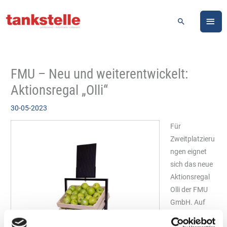
Zum
HA
Inhalt
Suchen
springen
FMU – Neu und weiterentwickelt:
Aktionsregal „Olli“
30-05-2023
Für
Zweitplatzieru
ngen eignet
sich das neue
Aktionsregal
Olli der FMU
GmbH. Auf
Basis des