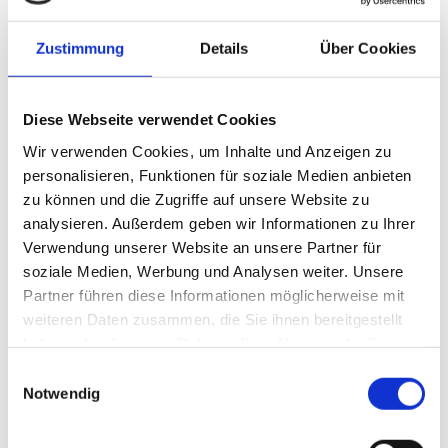
bewährten
Aktionsregals
Zustimmung
Details
Über Cookies
Pilo wurde das
Regal Olli
weiterentwick
Diese Webseite verwendet Cookies
elt. Statt wie
Wir verwenden Cookies, um Inhalte und Anzeigen zu
bisher mit vier
personalisieren, Funktionen für soziale Medien anbieten
Weidenkörben
zu können und die Zugriffe auf unsere Website zu
ausgestattet,
analysieren. Außerdem geben wir Informationen zu Ihrer
ist Olli mit vier
Foto: FMU GmbH
Verwendung unserer Website an unsere Partner für
Fichtenholzkis
soziale Medien, Werbung und Analysen weiter. Unsere
ten in der Größe 400 x 300 mm und einer Höhe von 120 mm
Partner führen diese Informationen möglicherweise mit
ausgestattet. Durch die leichte Schrägstellung der Holzkisten ist
weiteren Daten zusammen, die Sie ihnen bereitgestellt
die Ware für den Kunden sehr gut sichtbar und ermöglicht ein
haben oder die sie im Rahmen Ihrer Nutzung der Dienste
leichtes Herausnehmen der Ware. Die Werbeaufmerksamkeit für
gesammelt haben.
Einwilligungsauswahl
eine Sonderaktion wird zusätzlich durch das oben angebrachte
Notwendig
austauschbare Schild verstärkt. Die stabile und leichte
Metallkonstruktion in der Farbe anthrazit ermöglicht jederzeit,