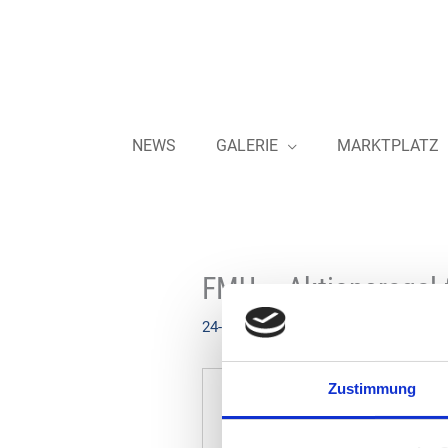
Zum
Inhalt
springen
NEWS
GALERIE
MARKTPLATZ
FMU – Aktionsregal 
24-10-2022
Zustimmung