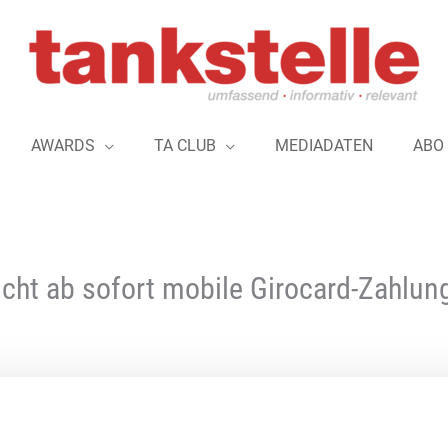
AWARDS
TA CLUB
MEDIADATEN
ABO
licht ab sofort mobile Girocard-Zahlun
Digitales Bezahlen gewinnt in der Mobil
Bedeutung. Die fillibri-App steht für sc