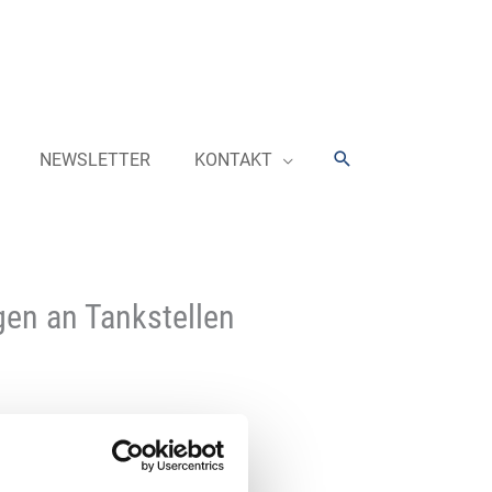
Suchen
NEWSLETTER
KONTAKT
gen an Tankstellen
itätsbranche zunehmend an
hnelleres, bequemeres und sicheres