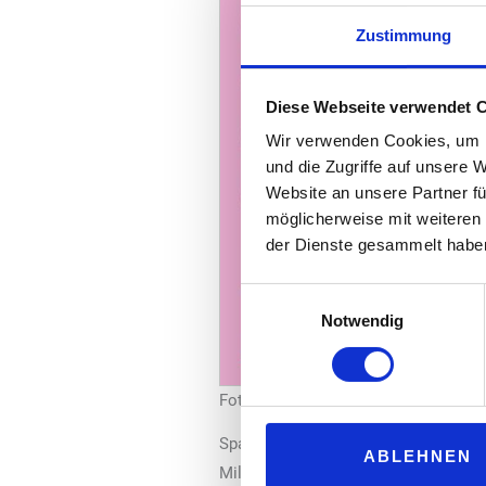
Zustimmung
Diese Webseite verwendet 
Wir verwenden Cookies, um I
und die Zugriffe auf unsere 
Website an unsere Partner fü
möglicherweise mit weiteren
der Dienste gesammelt habe
Einwilligungsauswahl
Notwendig
Foto: fillibri / giropay
Sparkassen-IT-Dienstleister S-Payme
ABLEHNEN
Millionen girocards der Sparkassen ges