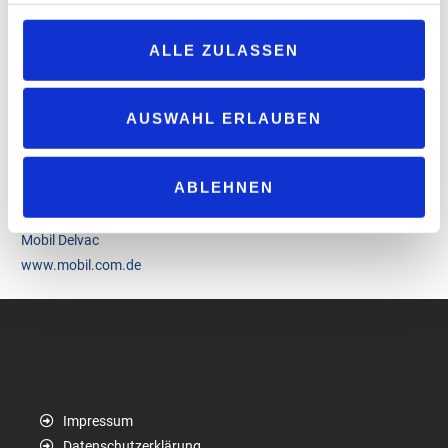
Entwicklungen. Die steigenden Anforderungen an Effizienz,
Langlebigkeit und Nachhaltigkeit treiben die Forschung voran.
ALLE ZULASSEN
Neue Emissionsvorschriften und Antriebstechnologien verlangen
nach immer leistungsfähigeren Schmierstoffen. Mobil Delvac
entwickelt und liefert sie.
AUSWAHL ERLAUBEN
„Seit einem Jahrhundert unterstützen wir Unternehmen dabei,
effizienter und nachhaltiger zu arbeiten“, sagt Kapil Mittal, Global
Brand Manager von „Mobil Delvac“. „Diese Mission führen wir mit
ABLEHNEN
Leidenschaft weiter.“
Mobil Delvac
www.mobil.com.de
Impressum
Datenschutzerklärung