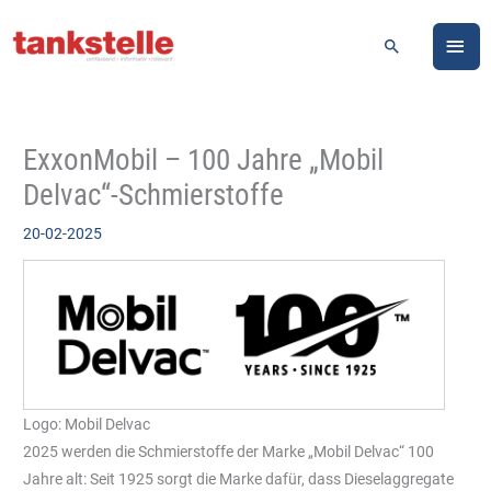
Zum
HA
Inhalt
Suchen
springen
ExxonMobil – 100 Jahre „Mobil
Delvac“-Schmierstoffe
20-02-2025
Logo: Mobil Delvac
2025 werden die Schmierstoffe der Marke „Mobil Delvac“ 100
Jahre alt: Seit 1925 sorgt die Marke dafür, dass Dieselaggregate