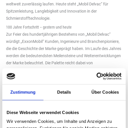
weltweit zuverlässig laufen. Heute steht „Mobil Delvac“ für
Spitzenleistung, Langlebigkeit und Innovation in der
Schmierstofftechnologie.
100 Jahre Fortschritt – gestern und heute
Zur Feier des hundertjährigen Bestehens von „Mobil Delvac“
würdigt „ExxonMobil“ Kunden, Ingenieure und Branchenpioniere,
die die Geschichte der Marke geprägt haben. Im Laufe des Jahres
werden die bedeutendsten Meilensteine und Weiterentwicklungen
der Marke beleuchtet. Die Palette reicht dabei von
bahnbrechenden Formeln bis zu Unternehmen, die mit Hilfe von
„Mobil Delvac“ ihre Flotten effizienter gemacht haben.
„Unsere Produkte leisten Tag für Tag 100 Prozent – genau wie
Zustimmung
Details
Über Cookies
unsere Kunden“, sagt Dave Hergenrether, Vice President of
Finished Lubricants bei „ExxonMobil“. „Ein Jahrhundert
Erfahrung bedeutet nicht das Erreichen eines endgültigen
Diese Webseite verwendet Cookies
Zustandes, sondern auch weiterhin ständigen Fortschritt. Unser
Wir verwenden Cookies, um Inhalte und Anzeigen zu
Ziel ist es, die Grenzen des Möglichen auch in Zukunft weiter zu