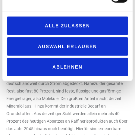
Absatzchancen senken das Marktrisiko und helfen dabei, dass
sich Investitionen in die Transformation besser rechnen.“
„Die Politik sollte die Molekülwende als Chance für die
ALLE ZULASSEN
Weiterentwicklung des Industrie- und Technologiestandorts
Deutschland begreifen. Neben ihrem Beitrag zur Erreichung der
Klimaziele stärkt sie die Resilienz der Energieversorgung und
AUSWAHL ERLAUBEN
schafft neue Möglichkeiten zur Wertschöpfung Made in
Germany“, resümiert Wirmer.
ABLEHNEN
Hintergrund Molekülwende
Nur 20 Prozent des heutigen Endenergiebedarfs wird
deutschlandweit durch Strom abgedeckt. Nahezu der gesamte
Rest, also fast 80 Prozent, sind feste, flüssige und gasförmige
Energieträger, also Moleküle. Den größten Anteil macht derzeit
Mineralöl aus. Hinzu kommt der industrielle Bedarf an
Grundstoffen. Aus derzeitiger Sicht werden allein mehr als 40
Prozent des heutigen Absatzes an Raffinerieprodukten auch über
das Jahr 2045 hinaus noch benötigt. Hierfür sind erneuerbare