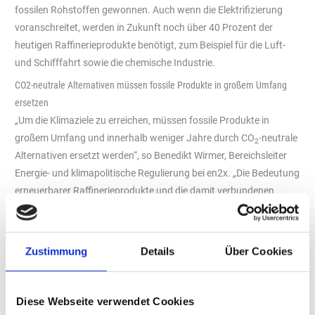
fossilen Rohstoffen gewonnen. Auch wenn die Elektrifizierung
voranschreitet, werden in Zukunft noch über 40 Prozent der
heutigen Raffinerieprodukte benötigt, zum Beispiel für die Luft-
und Schifffahrt sowie die chemische Industrie.
CO2-neutrale Alternativen müssen fossile Produkte in großem Umfang
ersetzen
„Um die Klimaziele zu erreichen, müssen fossile Produkte in
großem Umfang und innerhalb weniger Jahre durch CO
-neutrale
2
Alternativen ersetzt werden“, so Benedikt Wirmer, Bereichsleiter
Energie- und klimapolitische Regulierung bei en2x. „Die Bedeutung
erneuerbarer Raffinerieprodukte und die damit verbundenen
Herausforderungen werden noch massiv unterschätzt. Die
Molekülwende muss deshalb jetzt ein zentrales Thema der
Industrie- und Energiepolitik werden.“ Es gehe darum, die
Zustimmung
Details
Über Cookies
notwendige Verfügbarkeit von Wasserstoff für den industriellen
Einsatz sowie die entsprechende Nutzung von alternativen
Kohlenstoffquellen wie Biomasse, Abfall- und Reststoffen sowie
Diese Webseite verwendet Cookies
CO
(CCU/CCS) zu schaffen.