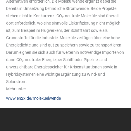
Alternativen erforderlich. Die Molekülwende ergänzt dabei die
bereits in Umsetzung befindliche Stromwende. Beide Projekte
stehen nicht in Konkurrenz. CO
-neutrale Moleküle sind überall
2
dort erforderlich, wo eine sinnvolle Elektrifizierung nicht möglich
ist, zum Beispiel im Flugverkehr, der Schifffahrt sowie als
Grundstoffe für die Industrie. Moleküle verfügen über eine hohe
Energiedichte und sind gut zu speichern sowie zu transportieren.
Darum eignen sie sich auch für weiterhin notwendige Importe von
dann CO
-neutraler Energie per Schiff oder Pipeline, sind
2
unverzichtbare Energiespeicher für Krisensituationen sowie in
Hybridsystemen eine wichtige Ergänzung zu Wind- und
Solarstrom.
Mehr unter
www.en2x.de/molekuelwende