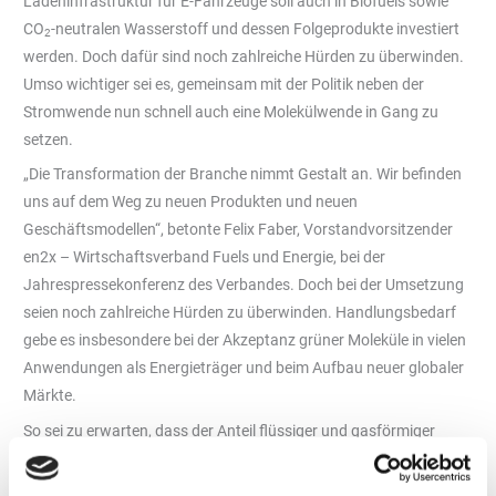
Ladeninfrastruktur für E-Fahrzeuge soll auch in Biofuels sowie
CO
-neutralen Wasserstoff und dessen Folgeprodukte investiert
2
werden. Doch dafür sind noch zahlreiche Hürden zu überwinden.
Umso wichtiger sei es, gemeinsam mit der Politik neben der
Stromwende nun schnell auch eine Molekülwende in Gang zu
setzen.
„Die Transformation der Branche nimmt Gestalt an. Wir befinden
uns auf dem Weg zu neuen Produkten und neuen
Geschäftsmodellen“, betonte Felix Faber, Vorstandvorsitzender
en2x – Wirtschaftsverband Fuels und Energie, bei der
Jahrespressekonferenz des Verbandes. Doch bei der Umsetzung
seien noch zahlreiche Hürden zu überwinden. Handlungsbedarf
gebe es insbesondere bei der Akzeptanz grüner Moleküle in vielen
Anwendungen als Energieträger und beim Aufbau neuer globaler
Märkte.
So sei zu erwarten, dass der Anteil flüssiger und gasförmiger
Energieträger und Rohstoffe vor allem durch weitere
Elektrifizierung sinken werde. Dennoch werde es auch künftig