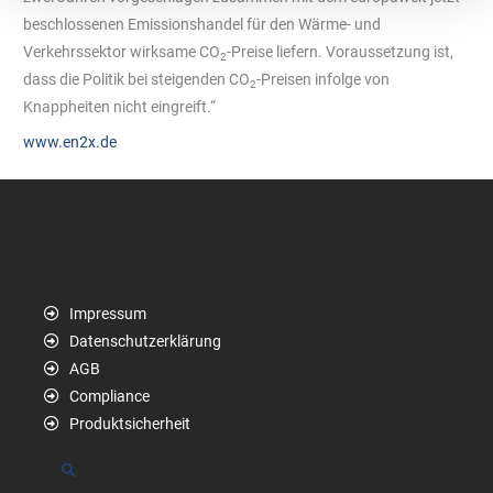
beschlossenen Emissionshandel für den Wärme- und
Verkehrssektor wirksame CO
-Preise liefern. Voraussetzung ist,
2
dass die Politik bei steigenden CO
-Preisen infolge von
2
Knappheiten nicht eingreift.“
www.en2x.de
Impressum
Datenschutzerklärung
AGB
Compliance
Produktsicherheit
Suchen