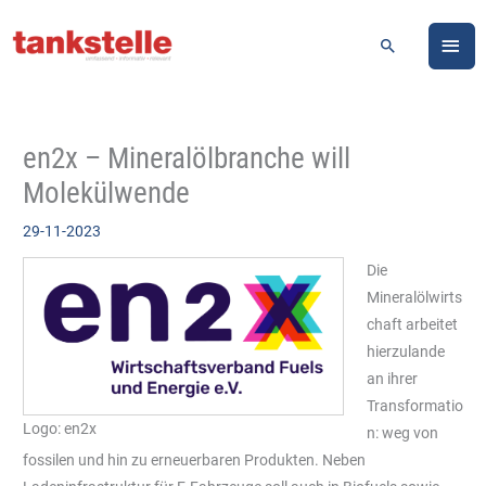
Zum
HA
Inhalt
Suchen
springen
en2x – Mineralölbranche will
Molekülwende
29-11-2023
Die
Mineralölwirts
chaft arbeitet
hierzulande
an ihrer
Transformatio
Logo: en2x
n: weg von
fossilen und hin zu erneuerbaren Produkten. Neben