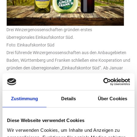
Drei Winzergenossenschaften gründen erstes
überregionales Einkaufskontor Süd.
Foto: Einkaufskontor Süd
Drei führende Winzergenossenschaften aus den Anbaugebieten
Baden, Württemberg und Franken schließen eine Kooperation und
gründen den überregionalen „Einkaufskontor Süd“. Ab Januar
2026 startet der erste überregionale Einkaufskontor in
Deutschland, um Beschaffungsvorhaben künftig stärker zu
bündeln. Dabei sollen die einzelnen Einkaufsvolumina
zusammengeführt und Kostenstrukturen sowie Konditionen
Zustimmung
Details
Über Cookies
verbessert werden, sodass Mitgliederbetriebe eine höhere
Planbarkeit und wirtschaftliche Stabilität erreichen können.
Diese Webseite verwendet Cookies
Drei Winzergenossenschaften beweisen Stärke durch Kooperation
Wir verwenden Cookies, um Inhalte und Anzeigen zu
Martin Deutsch, Geschäftsführender Vorstand der