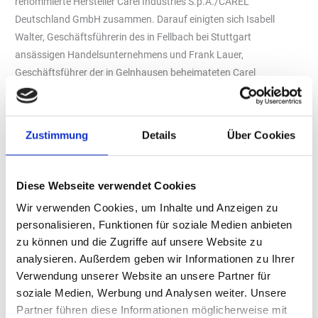
renommierte Hersteller Carel Industries S.p.A./CAREL
Deutschland GmbH zusammen. Darauf einigten sich Isabell
Walter, Geschäftsführerin des in Fellbach bei Stuttgart
ansässigen Handelsunternehmens und Frank Lauer,
Geschäftsführer der in Gelnhausen beheimateten Carel
Deutschland GmbH. Die neue Partnerschaft sieht den Vertrieb der
kältetechnischen Produkte von Carel in Deutschland, Österreich
und der Schweiz vor. Weiterhin gehört der Support bei
Zustimmung
Details
Über Cookies
Inbetriebnahmen, Wartungs- und Servicearbeiten plus das
Notdienstmanagement durch die CI GmbH zum künftigen
Leistungsumfang. „Mit den Produkten von Carel können wir
Diese Webseite verwendet Cookies
unser bisheriges Portfolio an Komponenten, MSR-Technik,
Wir verwenden Cookies, um Inhalte und Anzeigen zu
Monitoring und Fernwartungsangeboten für Kälteanlagen ideal
personalisieren, Funktionen für soziale Medien anbieten
ergänzen und erweitern“, freut sich Isabell Walter über die neuen
zu können und die Zugriffe auf unsere Website zu
Möglichkeiten. Und auch Frank Lauer sieht Synergien und
analysieren. Außerdem geben wir Informationen zu Ihrer
Erweiterungen: „Durch die langjährige Erfahrung im Bereich
Verwendung unserer Website an unsere Partner für
Regelung und Fernüberwachung sehen wir die CI GmbH Control
soziale Medien, Werbung und Analysen weiter. Unsere
Instruments als idealen neuen Partner zur Erweiterung unserer
Partner führen diese Informationen möglicherweise mit