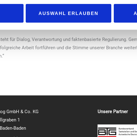
es Verbands aktiv mitgestaltet. Die strategische Ausrichtung u
AUSWAHL ERLAUBEN
ibungslos fortgesetzt“, betont „BVTE“-Hauptgeschäftsführer
 steht für Dialog, Verantwortung und faktenbasierte Regulierung. 
olgreiche Arbeit fortführen und die Stimme unserer Branche weiterh
.“
log GmbH & Co. KG
Unsere Partner
lgraben 1
 Baden-Baden