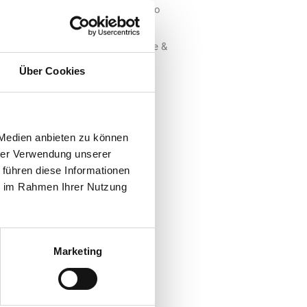
tz des „BVTE“ von Claudio-Alberto
er DACH Region, „Heintz van
riam Hiller (Area Head of Corporate &
okuristin von „British American
Über Cookies
orstand gewählt.
 Medien anbieten zu können
hrer Verwendung unserer
 führen diese Informationen
ie im Rahmen Ihrer Nutzung
udio-Alberto Dötsch, der den
Ruhestandes, beendete er seine
ter Übergang sowie eine
Marketing
Verband, dessen Arbeit er