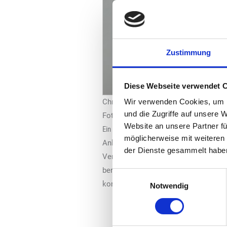
Zustimmung
Diese Webseite verwendet 
Christian Cordes, „Imperial Brands
Wir verwenden Cookies, um I
und die Zugriffe auf unsere 
Foto: „Reemtsma“
Website an unsere Partner fü
Ein reibungsloser Übergang
möglicherweise mit weiteren
Anlass der Neubesetzung sei das ber
der Dienste gesammelt habe
Verband seit der Gründung 2019 mitp
beruflichen Funktionen bei der „BAT
Einwilligungsauswahl
kontinuierliche Handlungsfähigkeit d
Notwendig
„Mit Christian Cordes ü