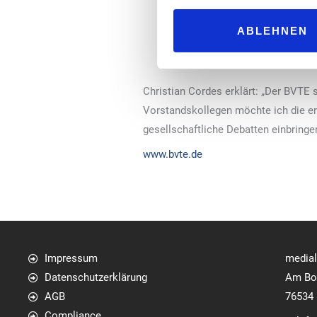
bereits seit Gründung d
ABLEHNEN
Verbandes werden so re
Christian Cordes erklärt: „Der BVTE
Vorstandskollegen möchte ich die erf
gesellschaftliche Debatten einbringen
www.bvte.de
Impressum
media
Datenschutzerklärung
Am Bol
AGB
76534
Compliance