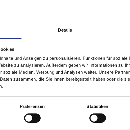
Brands/Reemtsma“) übernimmt den Vorsi
Dötsch. Charles Lemmer (General Manag
Landewyck“) bleibt Stellvertreter und Mi
Regulatory Affairs Central Europe und Pr
Details
Tobacco“ (Germany)) wurde neu in den V
Cookies
/Reemtsma“
nhalte und Anzeigen zu personalisieren, Funktionen für soziale
Website zu analysieren. Außerdem geben wir Informationen zu I
r soziale Medien, Werbung und Analysen weiter. Unsere Partner
 Daten zusammen, die Sie ihnen bereitgestellt haben oder die s
ufsbedingte Ausscheiden des bisherigen Vorstandsvorsitzenden Cla
n.
rägte. Vor dem Hintergrund seines zum 1. April 2026 beginnenden 
 Germany GmbH“ bereits zum 1. Januar 2026, sodass ein strukturier
es Verbandes sichergestellt wird.
Präferenzen
Statistiken
bernimmt ein langjähriger Kenner der Branche den Vorsitz im 