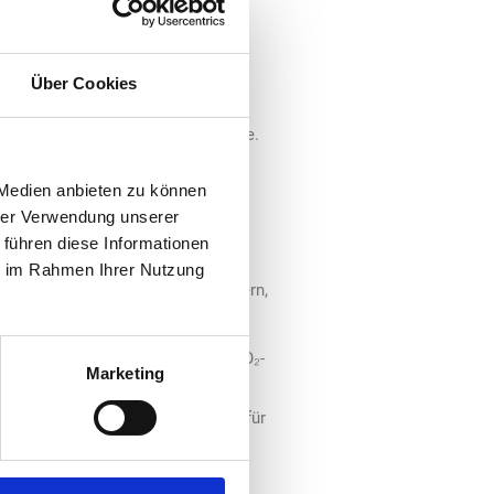
affen und nicht hinter bisherige
tisiert, dass die kürzlich
hlender Konkretisierungen im
Über Cookies
 Transparenz für Verbraucher
eine Planungssicherheit ermögliche.
 Medien anbieten zu können
hrer Verwendung unserer
hen Zweifel, ob die Vorgaben zum
 führen diese Informationen
n-Richtlinie erreicht werden
ie im Rahmen Ihrer Nutzung
t waren. Dadurch bot es Verbrauchern,
.”
a Verbrauchern der Umstieg auf CO₂-
Marketing
kehrbringer ab 2029 wenig
bedauert, ist dass die Quote nur für