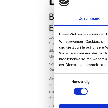
Zustimmung
Diese Webseite verwendet 
Logo: „Bundesverband Erneuerbare En
Wir verwenden Cookies, um I
Zuspruch und Zweifel
und die Zugriffe auf unsere 
„BEE“-Präsidentin Ursula Heinen-Ess
Website an unsere Partner fü
Mindestanteil von 49 Prozent Erneue
möglicherweise mit weiteren
können. Das bisherige GEG war mit Za
der Dienste gesammelt habe
Kommunen und Investoren Rechtssich
Einwilligungsauswahl
Das Gleichbleiben der Bundesförderu
Notwendig
neutrale Wärmetechnologien somit er
ambitioniert, jedoch werde sie den B
den Gebäudebereich gelte und nicht z
Zusätzliche Unsicherheiten