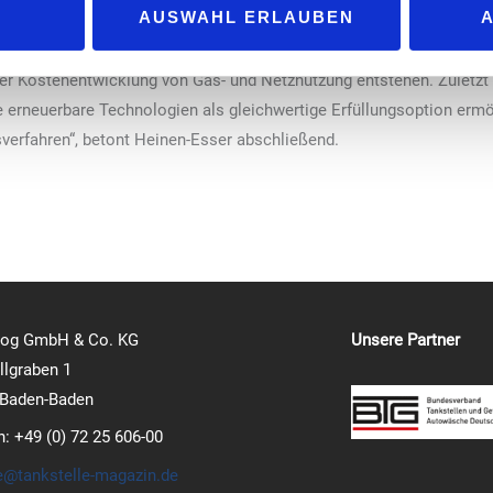
AUSWAHL ERLAUBEN
em deutlich niedrigeren Wert als bisher, während weitere Stufen akt
t keine seriösen Berechnungsmöglichkeiten bezüglich der Zielerre
er Kostenentwicklung von Gas- und Netznutzung entstehen. Zuletzt 
 erneuerbare Technologien als gleichwertige Erfüllungsoption ermög
erfahren“, betont Heinen-Esser abschließend.
log GmbH & Co. KG
Unsere Partner
lgraben 1
 Baden-Baden
n: +49 (0) 72 25 606-00
e@tankstelle-magazin.de