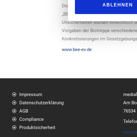
ABLEHNEN
Die Biotreppe startet im GMG mit ein
„BEE“ habe die Bundesregierung dami
Unsicherheiten würden hinsichtlich d
Vorgaben der Biotreppe verschiedene
Konkretisierungen im Gesetzgebungsv
www.bee-ev.de
Impressum
media
Datenschutzerklärung
Am Bol
AGB
76534
Compliance
Telefo
Produktsicherheit
servic