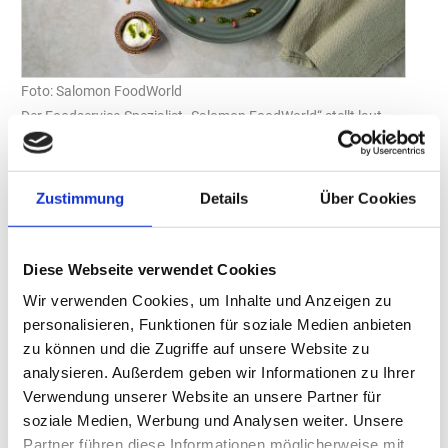
Foto: Salomon FoodWorld
Der Foodservice-Spezialist „Salomon FoodWorld“ stellt laut
eigenen Angaben immer der Gast ins Zentrum aller
Entwicklungen. Als Antwort auf die aktuellen Entwicklungen und
Trends präsentiert das Unternehmen Convenience-
Zustimmung
Details
Über Cookies
Hähnchenprodukte, die im Segment Tellergericht ein Wachstum
von +45 Prozent verzeichnen. (Quelle: GV Panel Absatz YTD
November 2024 vs. 2019)
Diese Webseite verwendet Cookies
„Chik‘n® Thigh Hot Honey“ – saftig, würzig, vielseitig
Wir verwenden Cookies, um Inhalte und Anzeigen zu
Das Produkt „Chik’n Thigh Hot Honey“ wird als Allrounder für
personalisieren, Funktionen für soziale Medien anbieten
Hähnchenliebhaber beschrieben: vollständig ausgelöste, saftige
zu können und die Zugriffe auf unsere Website zu
analysieren. Außerdem geben wir Informationen zu Ihrer
Hähnchen-Oberkeulen-Steaks mit Haut, mariniert mit einer
Verwendung unserer Website an unsere Partner für
Würzung aus Honig und Chili. Das Highlight für verschiedenste
soziale Medien, Werbung und Analysen weiter. Unsere
Verzehranlässe – als Hauptgericht, Bowl- oder Salat-Topping,
Partner führen diese Informationen möglicherweise mit
aber auch als Sandwich- und Burgerbelag.