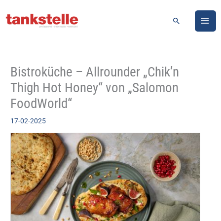
Zum
HA
Inhalt
Suchen
springen
Bistroküche – Allrounder „Chik’n
Thigh Hot Honey“ von „Salomon
FoodWorld“
17-02-2025