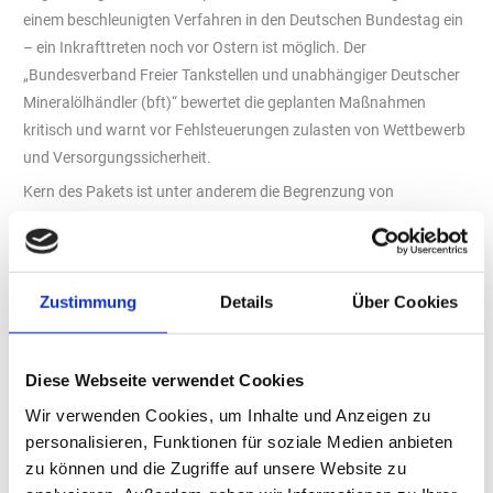
einem beschleunigten Verfahren in den Deutschen Bundestag ein
– ein Inkrafttreten noch vor Ostern ist möglich. Der
„Bundesverband Freier Tankstellen und unabhängiger Deutscher
Mineralölhändler (bft)“ bewertet die geplanten Maßnahmen
kritisch und warnt vor Fehlsteuerungen zulasten von Wettbewerb
und Versorgungssicherheit.
Kern des Pakets ist unter anderem die Begrenzung von
Preiserhöhungen für Benzin und Diesel auf einmal täglich. Was
verbraucherfreundlich klingt, setzt aus Sicht des „bft“ falsche
Anreize: Tankstellen – insbesondere unabhängige Betreiber – sind
Zustimmung
Details
Über Cookies
überwiegend reine Einkäufer, die auf Großhandelspreise
reagieren, diese aber nicht bestimmen. „Wer nur einmal täglich
erhöhen darf, wird diese Erhöhung nicht knapp kalkulieren,
Diese Webseite verwendet Cookies
sondern mit einem Sicherheitsaufschlag versehen“, warnt „bft“-
Hauptgeschäftsführer Daniel Kaddik. Durchschnittspreise
Wir verwenden Cookies, um Inhalte und Anzeigen zu
könnten so eher steigen als sinken.
personalisieren, Funktionen für soziale Medien anbieten
zu können und die Zugriffe auf unsere Website zu
Freie Tankstellen unter Druck