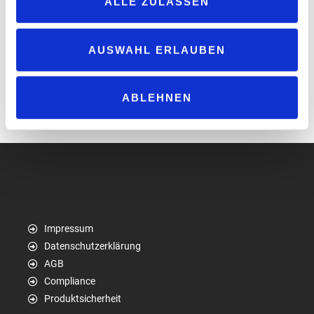
ALLE ZULASSEN
steuerlichen Seite.“
AUSWAHL ERLAUBEN
Der „bft“ will das beschleunigte Gesetzgebungsverfahren
konstruktiv begleiten und sich aktiv in die politische Diskussion
einbringen.
ABLEHNEN
www.bft.de
Impressum
Datenschutzerklärung
AGB
Compliance
Produktsicherheit