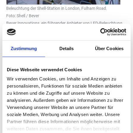
Beleuchtung der Shell-Station in London, Fulham Road.
Foto: Shell / Bever
Bever Innovations, ein führender Anbieter von LED-Beleuchtung
und intelligenter Technologie für den Kraftstoffeinzelhandel, freut
sich, die Einführung seiner neuesten LED-Leuchten mit einer
erstaunlichen, um 25 Prozent verbesserten LED-Effizienz bekannt
Zustimmung
Details
Über Cookies
zu geben. Diese hochmodernen LED-Produkte wurden entwickelt,
um den Energieverbrauch deutlich zu senken und gleichzeitig die
gleiche Lichtleistung und Qualität wie die aktuellen Bever LED-
Diese Webseite verwendet Cookies
Leuchten beizubehalten.
Wir verwenden Cookies, um Inhalte und Anzeigen zu
Die neu auf den Markt gebrachten LED-Leuchten, darunter LS
personalisieren, Funktionen für soziale Medien anbieten
Downlights, Ambiente und Cubiq, stehen beispielhaft für das
zu können und die Zugriffe auf unsere Website zu
Engagement von Bever Innovations, neue Standards für
analysieren. Außerdem geben wir Informationen zu Ihrer
Energieeffizienz und Umweltverträglichkeit zu setzen. Diese
Verwendung unserer Website an unsere Partner für
innovativen Leuchten sind mit fortschrittlicher Technologie
soziale Medien, Werbung und Analysen weiter. Unsere
Partner führen diese Informationen möglicherweise mit
ausgestattet und erfüllen strenge Qualitätskriterien, was sie zu
weiteren Daten zusammen, die Sie ihnen bereitgestellt
den energieeffizientesten LED-Produkten macht, die das