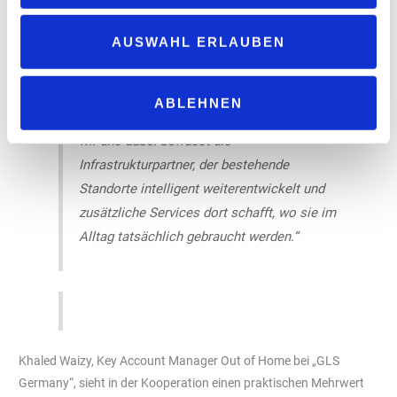
Paketstationen erweitern wir unsere
AUSWAHL ERLAUBEN
Dienstleistung um ein Angebot, das das
Empfangen und Versenden von Paketen noch
einfacher macht.“ Henzel betont zudem den
ABLEHNEN
strategischen Ansatz: „Als BayWa verstehen
wir uns dabei bewusst als
Infrastrukturpartner, der bestehende
Standorte intelligent weiterentwickelt und
zusätzliche Services dort schafft, wo sie im
Alltag tatsächlich gebraucht werden.“
Khaled Waizy, Key Account Manager Out of Home bei „GLS
Germany“, sieht in der Kooperation einen praktischen Mehrwert