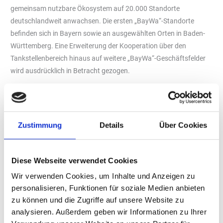
gemeinsam nutzbare Ökosystem auf 20.000 Standorte
deutschlandweit anwachsen. Die ersten „BayWa“-Standorte
befinden sich in Bayern sowie an ausgewählten Orten in Baden-
Württemberg. Eine Erweiterung der Kooperation über den
Tankstellenbereich hinaus auf weitere „BayWa“-Geschäftsfelder
wird ausdrücklich in Betracht gezogen.
Tankstellen als Infrastrukturpunkte im Alltag
Als
Stan
dorte
Zustimmung
Details
Über Cookies
für
Pake
Diese Webseite verwendet Cookies
tstati
onen
Wir verwenden Cookies, um Inhalte und Anzeigen zu
gelte
personalisieren, Funktionen für soziale Medien anbieten
n
zu können und die Zugriffe auf unsere Website zu
Tank
analysieren. Außerdem geben wir Informationen zu Ihrer