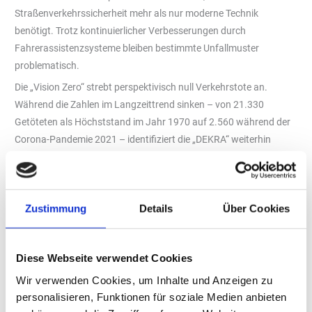
Straßenverkehrssicherheit mehr als nur moderne Technik
benötigt. Trotz kontinuierlicher Verbesserungen durch
Fahrerassistenzsysteme bleiben bestimmte Unfallmuster
problematisch.
Die „Vision Zero“ strebt perspektivisch null Verkehrstote an.
Während die Zahlen im Langzeittrend sinken – von 21.330
Getöteten als Höchststand im Jahr 1970 auf 2.560 während der
Corona-Pandemie 2021 – identifiziert die „DEKRA“ weiterhin
kritische Unfallszenarien.
Technische Herausforderungen
Baumunfälle auf Landstraßen bleiben besonders schwerwiegend.
Zustimmung
Details
Über Cookies
Fahrerassistenzsysteme wie Spurverlassenswarner sind nur
begrenzt wirksam, da sie auf entsprechende Infrastruktur wie
Fahrbahnmarkierungen angewiesen sind, die auf kleineren
Diese Webseite verwendet Cookies
Landstraßen oftmals fehlen. Hauptursache für Kollisionen mit
Wir verwenden Cookies, um Inhalte und Anzeigen zu
Bäumen bleibt überhöhte Geschwindigkeit, häufig kombiniert mit
personalisieren, Funktionen für soziale Medien anbieten
einer nassen oder verschmutzten Fahrbahn.