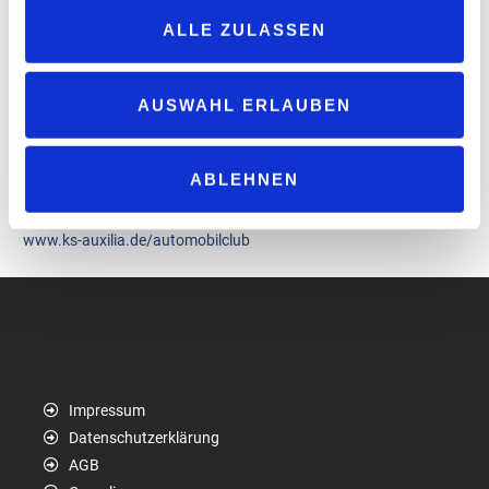
kompensieren. Ablenkung durch Handys, Müdigkeit und Zeitdruck
ALLE ZULASSEN
bleiben die Hauptursachen.
„Hier appelliert der Automobilclub KS e.V. eindringlich an alle am
Straßenverkehr Beteiligten, gegenseitig mehr Rücksicht zu
AUSWAHL ERLAUBEN
nehmen sowie immer aufmerksam und vorausschauend zu
fahren“, betont die Pressesprecherin des „Automobilclub KS e.V.“
Denn bis alle Fahrzeuge autonom fahren, bleibe der Mensch der
ABLEHNEN
größte Risikofaktor.
www.ks-auxilia.de/automobilclub
Impressum
Datenschutzerklärung
AGB